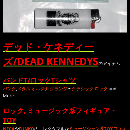
デッド・ケネディー
ズ/DEAD KENNEDYS
のアイテム
バンドT/ロックTシャツ
パンク
,
メタル
.
オルタナ
,
グランジ
〜
クラシック ロック
and
More...
ロック, ミュージック系フィギュア・
TOY
NECA
や
FUNKO
のコレクタブルな
ミュージシャン系TOY,フィギ