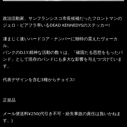
政治活動家、サンフランシスコ市長候補だったフロントマンの
ジェロ・ビアフラ率いるDEAD KENNEDYSのステッカー!
凄まじく速いハードコア・ナンバーに独特の震えたヴォーカ
ル、
パンクのD.I.Y.精神な活動の数々は、「確固たる思想をもったバ
ンド」として現存のバンドにも多大な影響を与えつづけていま
す。
代表デザインを含む3種からチョイス!
正規品
メール便送料¥250(代引き不可・紛失事故の責任は負いかねま
す。)