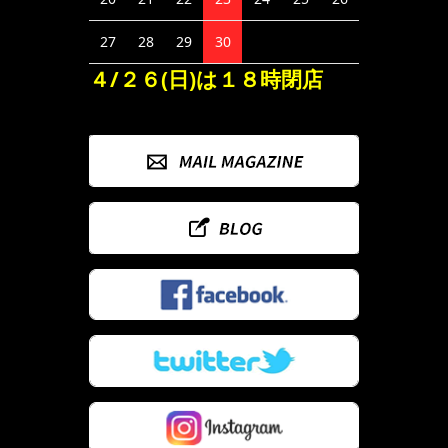
27
28
29
30
４/２６(日)は１８時閉店