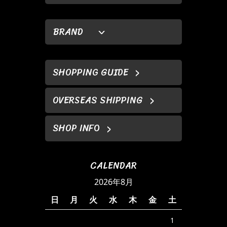
BRAND
SHOPPING GUIDE
OVERSEAS SHIPPING
SHOP INFO
CALENDAR
2026年8月
日
月
火
水
木
金
土
1