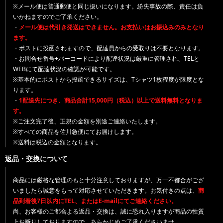
※メール便は普通郵便と同じ扱いになります。紛失事故の際、責任は負
いかねますのでご了承ください。
・
メール便は代引き発送はできません。お支払いはお振込みのみとなり
ます。
・ポストに投函されますので、配達員からの受取りは不要となります。
・お問合せ番号+バーコードにより配達状況は厳重に管理され、TELと
WEBにて配達状況の確認が可能です。
※基本的にポストから投函できるサイズは、Tシャツ1枚程度が限度とな
ります。
・
1配送先につき、商品合計15,000円（税込）以上で送料無料となりま
す。
※ご注文完了後、正規の金額を別途ご連絡いたします。
※すべての商品を佐川急便にてお届けします。
※送料は税込の金額となります。
返品・交換について
商品には厳格な管理のもと十分注意しておりますが、万一不都合がござ
いましたら誠意をもって対応させていただきます。お気付きの点は、
商
品到着後7日以内にTEL、またはE-mailにてご連絡ください。
尚、お客様のご都合よる返品・交換は、誠に恐れ入りますが商品の性質
上お断りしておりますので、あらかじめご了承くださいませ。