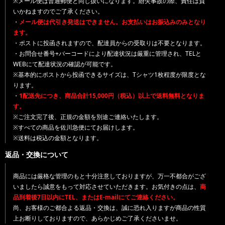
※メール便は普通郵便と同じ扱いになります。紛失事故の際、責任は負
いかねますのでご了承ください。
・
メール便は代引き発送はできません。お支払いはお振込みのみとなり
ます。
・ポストに投函されますので、配達員からの受取りは不要となります。
・お問合せ番号+バーコードにより配達状況は厳重に管理され、TELと
WEBにて配達状況の確認が可能です。
※基本的にポストから投函できるサイズは、Tシャツ1枚程度が限度とな
ります。
・
1配送先につき、商品合計15,000円（税込）以上で送料無料となりま
す。
※ご注文完了後、正規の金額を別途ご連絡いたします。
※すべての商品を佐川急便にてお届けします。
※送料は税込の金額となります。
返品・交換について
商品には厳格な管理のもと十分注意しておりますが、万一不都合がござ
いましたら誠意をもって対応させていただきます。お気付きの点は、
商
品到着後7日以内にTEL、またはE-mailにてご連絡ください。
尚、お客様のご都合よる返品・交換は、誠に恐れ入りますが商品の性質
上お断りしておりますので、あらかじめご了承くださいませ。