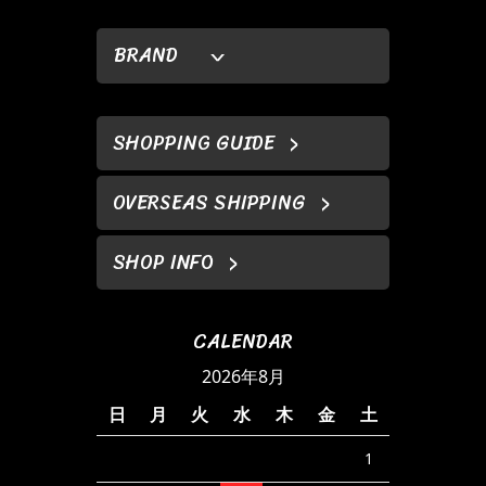
BRAND
SHOPPING GUIDE
OVERSEAS SHIPPING
SHOP INFO
CALENDAR
2026年8月
日
月
火
水
木
金
土
1