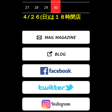
27
28
29
30
４/２６(日)は１８時閉店