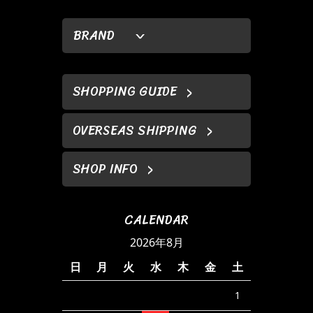
BRAND
SHOPPING GUIDE
OVERSEAS SHIPPING
SHOP INFO
CALENDAR
2026年8月
日
月
火
水
木
金
土
1