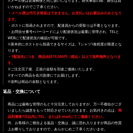
※メール便は普通郵便と同じ扱いになります。紛失事故の際、責任は負
いかねますのでご了承ください。
・
メール便は代引き発送はできません。お支払いはお振込みのみとなり
ます。
・ポストに投函されますので、配達員からの受取りは不要となります。
・お問合せ番号+バーコードにより配達状況は厳重に管理され、TELと
WEBにて配達状況の確認が可能です。
※基本的にポストから投函できるサイズは、Tシャツ1枚程度が限度とな
ります。
・
1配送先につき、商品合計15,000円（税込）以上で送料無料となりま
す。
※ご注文完了後、正規の金額を別途ご連絡いたします。
※すべての商品を佐川急便にてお届けします。
※送料は税込の金額となります。
返品・交換について
商品には厳格な管理のもと十分注意しておりますが、万一不都合がござ
いましたら誠意をもって対応させていただきます。お気付きの点は、
商
品到着後7日以内にTEL、またはE-mailにてご連絡ください。
尚、お客様のご都合よる返品・交換は、誠に恐れ入りますが商品の性質
上お断りしておりますので、あらかじめご了承くださいませ。