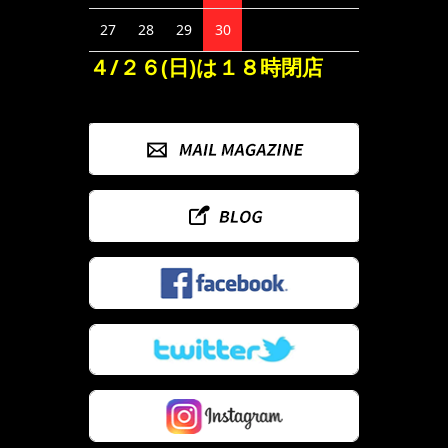
27
28
29
30
４/２６(日)は１８時閉店