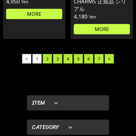
4,950
CHARMS 正規品 シリ
Yen
アル
MORE
4,180
Yen
MORE
<
1
2
3
4
5
6
7
>
ITEM
CATEGORY