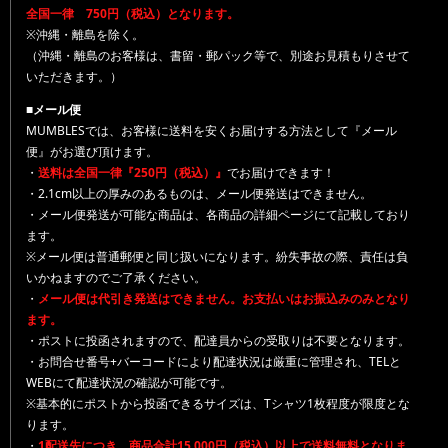
全国一律 750円（税込）となります。
※沖縄・離島を除く。
（沖縄・離島のお客様は、書留・郵パック等で、別途お見積もりさせて
いただきます。）
■メール便
MUMBLESでは、お客様に送料を安くお届けする方法として『メール
便』がお選び頂けます。
・
送料は全国一律『250円（税込）』
でお届けできます！
・2.1cm以上の厚みのあるものは、メール便発送はできません。
・メール便発送が可能な商品は、各商品の詳細ページにて記載しており
ます。
※メール便は普通郵便と同じ扱いになります。紛失事故の際、責任は負
いかねますのでご了承ください。
・
メール便は代引き発送はできません。お支払いはお振込みのみとなり
ます。
・ポストに投函されますので、配達員からの受取りは不要となります。
・お問合せ番号+バーコードにより配達状況は厳重に管理され、TELと
WEBにて配達状況の確認が可能です。
※基本的にポストから投函できるサイズは、Tシャツ1枚程度が限度とな
ります。
・
1配送先につき、商品合計15,000円（税込）以上で送料無料となりま