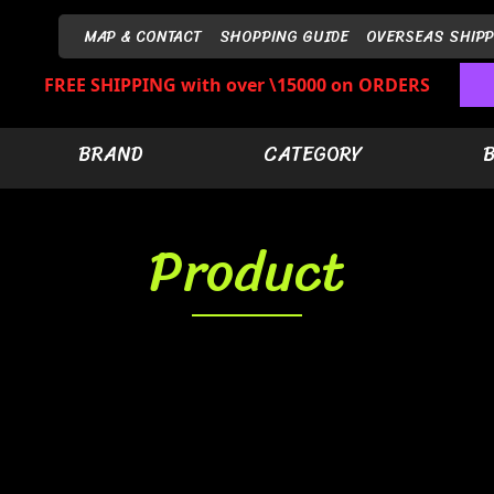
MAP & CONTACT
SHOPPING GUIDE
OVERSEAS SHIPP
FREE SHIPPING with over \15000 on ORDERS
BRAND
CATEGORY
Product