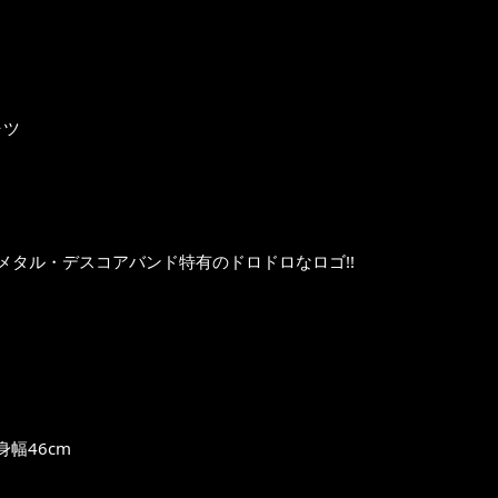
ャツ
タル・デスコアバンド特有のドロドロなロゴ!!
身幅46cm