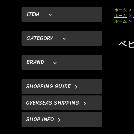
ホーム
>
ITEM
ホーム
>
ホーム
>
CATEGORY
ベビ
BRAND
SHOPPING GUIDE
OVERSEAS SHIPPING
SHOP INFO