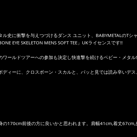
タル史に衝撃を与えつづけるダンス ユニット、BABYMETALのTシ
BONE EYE SKELETON MENS SOFT TEE」UKライセンスです!!
のワールドツアーへの参加も決定し快進撃を続けるベビー・メタル!
ボディーに、クロスボーン・スカルと、パッと見では読み辛いデスメ
の170cm前後の方に良いかと思われます。肩幅41cm,着丈67cm,