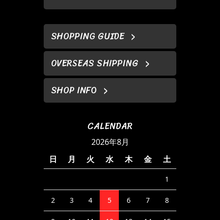
SHOPPING GUIDE
OVERSEAS SHIPPING
SHOP INFO
CALENDAR
2026年8月
日
月
火
水
木
金
土
1
2
3
4
5
6
7
8