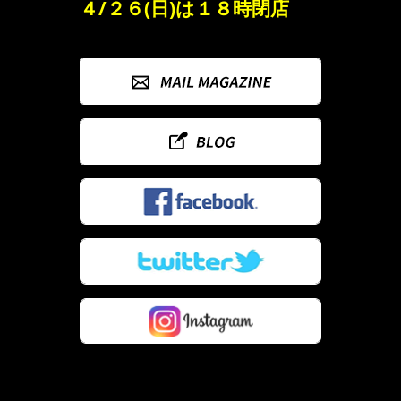
４/２６(日)は１８時閉店