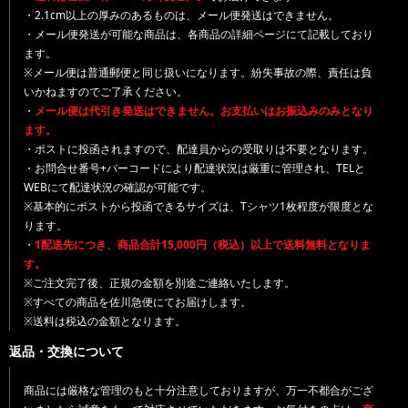
・2.1cm以上の厚みのあるものは、メール便発送はできません。
・メール便発送が可能な商品は、各商品の詳細ページにて記載しており
ます。
※メール便は普通郵便と同じ扱いになります。紛失事故の際、責任は負
いかねますのでご了承ください。
・
メール便は代引き発送はできません。お支払いはお振込みのみとなり
ます。
・ポストに投函されますので、配達員からの受取りは不要となります。
・お問合せ番号+バーコードにより配達状況は厳重に管理され、TELと
WEBにて配達状況の確認が可能です。
※基本的にポストから投函できるサイズは、Tシャツ1枚程度が限度とな
ります。
・
1配送先につき、商品合計15,000円（税込）以上で送料無料となりま
す。
※ご注文完了後、正規の金額を別途ご連絡いたします。
※すべての商品を佐川急便にてお届けします。
※送料は税込の金額となります。
返品・交換について
商品には厳格な管理のもと十分注意しておりますが、万一不都合がござ