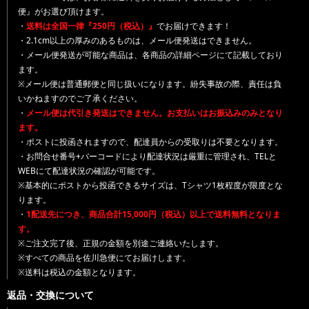
便』がお選び頂けます。
・
送料は全国一律『250円（税込）』
でお届けできます！
・2.1cm以上の厚みのあるものは、メール便発送はできません。
・メール便発送が可能な商品は、各商品の詳細ページにて記載しており
ます。
※メール便は普通郵便と同じ扱いになります。紛失事故の際、責任は負
いかねますのでご了承ください。
・
メール便は代引き発送はできません。お支払いはお振込みのみとなり
ます。
・ポストに投函されますので、配達員からの受取りは不要となります。
・お問合せ番号+バーコードにより配達状況は厳重に管理され、TELと
WEBにて配達状況の確認が可能です。
※基本的にポストから投函できるサイズは、Tシャツ1枚程度が限度とな
ります。
・
1配送先につき、商品合計15,000円（税込）以上で送料無料となりま
す。
※ご注文完了後、正規の金額を別途ご連絡いたします。
※すべての商品を佐川急便にてお届けします。
※送料は税込の金額となります。
返品・交換について