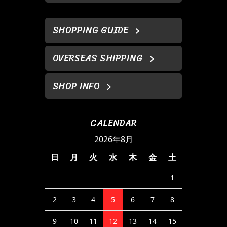
SHOPPING GUIDE
OVERSEAS SHIPPING
SHOP INFO
CALENDAR
2026年8月
日
月
火
水
木
金
土
1
2
3
4
5
6
7
8
9
10
11
12
13
14
15