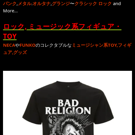
パンク
,
メタル
.
オルタナ
,
グランジ
〜
クラシック ロック
and
More...
ロック, ミュージック系フィギュア・
TOY
NECA
や
FUNKO
のコレクタブルな
ミュージシャン系TOY,フィギ
ュア,グッズ