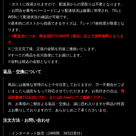
・ポストに投函されますので、配達員からの受取りは不要となります。
・お問合せ番号+バーコードにより配達状況は厳重に管理され、TELと
WEBにて配達状況の確認が可能です。
※基本的にポストから投函できるサイズは、Tシャツ1枚程度が限度とな
ります。
・
1配送先につき、商品合計15,000円（税込）以上で送料無料となりま
す。
※ご注文完了後、正規の金額を別途ご連絡いたします。
※すべての商品を佐川急便にてお届けします。
※送料は税込の金額となります。
返品・交換について
商品には厳格な管理のもと十分注意しておりますが、万一不都合がござ
いましたら誠意をもって対応させていただきます。お気付きの点は、
商
品到着後7日以内にTEL、またはE-mailにてご連絡ください。
尚、お客様のご都合よる返品・交換は、誠に恐れ入りますが商品の性質
上お断りしておりますので、あらかじめご了承くださいませ。
注文方法・お問い合わせ
・インターネット販売（24時間、365日受付）