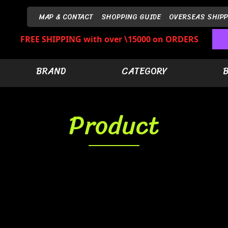
MAP & CONTACT
SHOPPING GUIDE
OVERSEAS SHIPP
FREE SHIPPING with over \15000 on ORDERS
BRAND
CATEGORY
Product