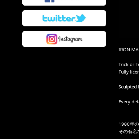
IRON MAI
Trick or T
Fully lic
Sculpted 
Every det
1980
その有名