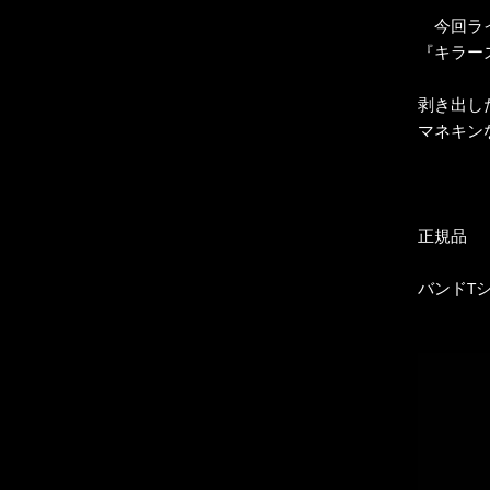
今回ライ
『キラーズ -
剥き出し
マネキン
正規品
バンドT