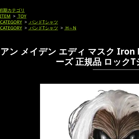
初期カテゴリ
ITEM
>
TOY
CATEGORY
>
バンドTシャツ
CATEGORY
>
バンドTシャツ
>
H～N
ン メイデン エディ マスク Iron Mai
ーズ 正規品 ロック