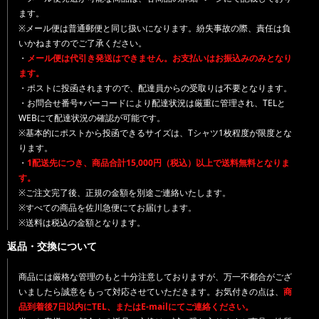
ます。
※メール便は普通郵便と同じ扱いになります。紛失事故の際、責任は負
いかねますのでご了承ください。
・
メール便は代引き発送はできません。お支払いはお振込みのみとなり
ます。
・ポストに投函されますので、配達員からの受取りは不要となります。
・お問合せ番号+バーコードにより配達状況は厳重に管理され、TELと
WEBにて配達状況の確認が可能です。
※基本的にポストから投函できるサイズは、Tシャツ1枚程度が限度とな
ります。
・
1配送先につき、商品合計15,000円（税込）以上で送料無料となりま
す。
※ご注文完了後、正規の金額を別途ご連絡いたします。
※すべての商品を佐川急便にてお届けします。
※送料は税込の金額となります。
返品・交換について
商品には厳格な管理のもと十分注意しておりますが、万一不都合がござ
いましたら誠意をもって対応させていただきます。お気付きの点は、
商
品到着後7日以内にTEL、またはE-mailにてご連絡ください。