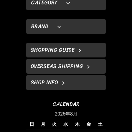
CATEGORY
BRAND
SHOPPING GUIDE
OVERSEAS SHIPPING
SHOP INFO
CALENDAR
2026年8月
日
月
火
水
木
金
土