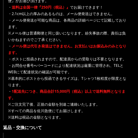
便』がお選び頂けます。
・
送料は全国一律『250円（税込）』
でお届けできます！
・2.1cm以上の厚みのあるものは、メール便発送はできません。
・メール便発送が可能な商品は、各商品の詳細ページにて記載しており
ます。
※メール便は普通郵便と同じ扱いになります。紛失事故の際、責任は負
いかねますのでご了承ください。
・
メール便は代引き発送はできません。お支払いはお振込みのみとなり
ます。
・ポストに投函されますので、配達員からの受取りは不要となります。
・お問合せ番号+バーコードにより配達状況は厳重に管理され、TELと
WEBにて配達状況の確認が可能です。
※基本的にポストから投函できるサイズは、Tシャツ1枚程度が限度とな
ります。
・
1配送先につき、商品合計15,000円（税込）以上で送料無料となりま
す。
※ご注文完了後、正規の金額を別途ご連絡いたします。
※すべての商品を佐川急便にてお届けします。
※送料は税込の金額となります。
返品・交換について