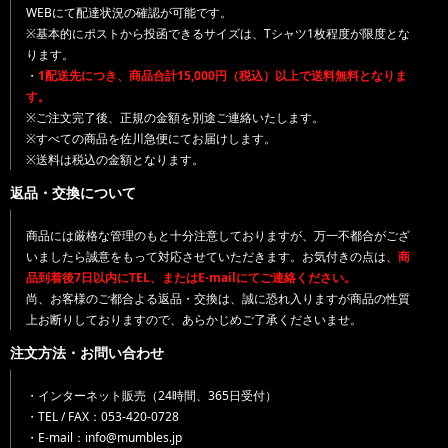
WEBにて配達状況の確認が可能です。
※基本的にポストから投函できるサイズは、Tシャツ1枚程度が限度とな
ります。
・
1配送先につき、商品合計15,000円（税込）以上で送料無料となりま
す。
※ご注文完了後、正規の金額を別途ご連絡いたします。
※すべての商品を佐川急便にてお届けします。
※送料は税込の金額となります。
返品・交換について
商品には厳格な管理のもと十分注意しておりますが、万一不都合がござ
いましたら誠意をもって対応させていただきます。お気付きの点は、
商
品到着後7日以内にTEL、またはE-mailにてご連絡ください。
尚、お客様のご都合よる返品・交換は、誠に恐れ入りますが商品の性質
上お断りしておりますので、あらかじめご了承くださいませ。
注文方法・お問い合わせ
・インターネット販売（24時間、365日受付）
・TEL / FAX：053-420-0728
・E-mail：info@mumbles.jp