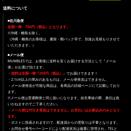
送料について
■佐川急便
全国一律 750円（税込）となります。
※沖縄・離島を除く。
（沖縄・離島のお客様は、書留・郵パック等で、別途お見積もりさせて
いただきます。）
■メール便
MUMBLESでは、お客様に送料を安くお届けする方法として『メール
便』がお選び頂けます。
・
送料は全国一律『250円（税込）』
でお届けできます！
・2.1cm以上の厚みのあるものは、メール便発送はできません。
・メール便発送が可能な商品は、各商品の詳細ページにて記載しており
ます。
※メール便は普通郵便と同じ扱いになります。紛失事故の際、責任は負
いかねますのでご了承ください。
・
メール便は代引き発送はできません。お支払いはお振込みのみとなり
ます。
・ポストに投函されますので、配達員からの受取りは不要となります。
・お問合せ番号+バーコードにより配達状況は厳重に管理され、TELと