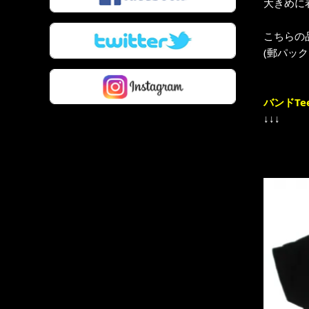
大きめに
こちらの
(郵パッ
バンドTe
↓↓↓