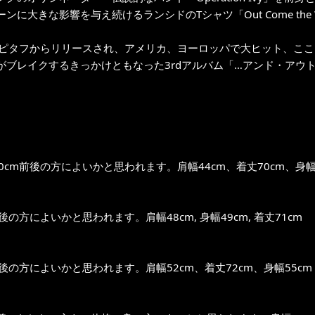
ンに大きな影響を与え続けるランシドのTシャツ「Out Come the W
エピタフからリリースされ、アメリカ、ヨーロッパで大ヒット、こ
がブレイクするきっかけともなった3rdアルバム「…アンド・アウ
0cm前後の方によいかと思われます。肩幅44cm、着丈70cm、身幅
前後の方によいかと思われます。肩幅48cm, 身幅49cm, 着丈71cm
前後の方によいかと思われます。肩幅52cm、着丈72cm、身幅55cm