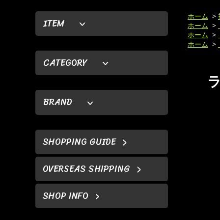
ホーム
>
ITEM
ホーム
>
ホーム
>
ホーム
>
CATEGORY
ラ
BRAND
SHOPPING GUIDE
OVERSEAS SHIPPING
SHOP INFO