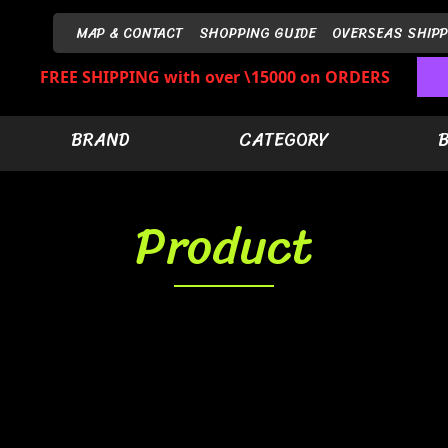
MAP & CONTACT
SHOPPING GUIDE
OVERSEAS SHIPP
FREE SHIPPING with over \15000 on ORDERS
BRAND
CATEGORY
Product