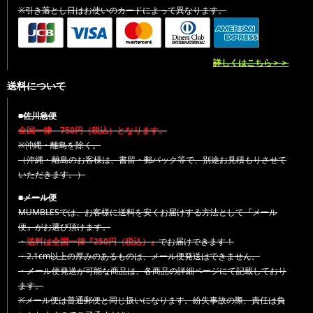
※引き落とし日はお使いのカードによって異なります。
詳しくはこちら＞＞
送料について
■佐川急便
全国一律 750円（税込）となります。
※沖縄・離島を除く。
（沖縄・離島のお客様は、書留・郵パック等で、別途お見積もりさせて
いただきます。）
■メール便
MUMBLESでは、お客様に送料を安くお届けする方法として『メール
便』がお選び頂けます。
・
送料は全国一律『250円（税込）』
でお届けできます！
・2.1cm以上の厚みのあるものは、メール便発送はできません。
・メール便発送が可能な商品は、各商品の詳細ページにて記載しており
ます。
※メール便は普通郵便と同じ扱いになります。紛失事故の際、責任は負