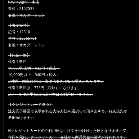
PayPay銀行 本店
普通：2152537
名義：オカダ ジュン
【郵便振替】
記号：12310
番号：32565161
名義：オカダ ジュン
【代金引換】
代引手数料
10,000円未満：432円（税込）
10,000円以上：540円（税込）
※沖縄・離島の方は、郵便代引きになる場合があります。
代引手数料は、775円（税込）になります。
※メール便の場合は代金引換はご利用頂けません。
【クレジットカード決済】
注文完了画面で表示される支払方法を選択して頂きますと、お支払先が
選択頂けます。
※クレジットカードのご利用日は、注文を受け付けた日となります。受
付日を元に、クレジットカード会社から商品代金の請求が行われます。