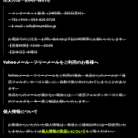
・インターネット販売（24時間、365日受付）
・TEL / FAX：053-420-0728
・E-mail：info@mumbles.jp
お電話でのご注文・お問い合わせは下記の時間帯にお願いいたします。
【営業時間】13:00～20:00
【定休日】水曜日
Yahooメール・フリーメールをご利用のお客様へ
Yahooメール・フリーメールをご利用の場合、当店からのメールが「迷
惑フォルダ」や「ゴミ箱」に、自動で振り分けられてしまうことがあり
ます。
当店からのメールが届かない場合には、「迷惑フォルダ」や「ゴミ箱」
のフォルダを、今一度ご確認お願いいたします。
個人情報について
お客様からいただいた個人情報は、発送とご連絡以外には一切使用いた
しません。詳しくは
個人情報の取扱いについて
をご覧ください。