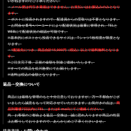
いかねますのでご了承ください。
・
メール便は代引き発送はできません。お支払いはお振込みのみとなり
ます。
・ポストに投函されますので、配達員からの受取りは不要となります。
・お問合せ番号+バーコードにより配達状況は厳重に管理され、TELと
WEBにて配達状況の確認が可能です。
※基本的にポストから投函できるサイズは、Tシャツ1枚程度が限度とな
ります。
・
1配送先につき、商品合計15,000円（税込）以上で送料無料となりま
す。
※ご注文完了後、正規の金額を別途ご連絡いたします。
※すべての商品を佐川急便にてお届けします。
※送料は税込の金額となります。
返品・交換について
商品には厳格な管理のもと十分注意しておりますが、万一不都合がござ
いましたら誠意をもって対応させていただきます。お気付きの点は、
商
品到着後7日以内にTEL、またはE-mailにてご連絡ください。
尚、お客様のご都合よる返品・交換は、誠に恐れ入りますが商品の性質
上お断りしておりますので、あらかじめご了承くださいませ。
注文方法・お問い合わせ