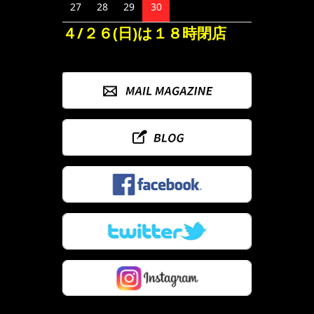
27
28
29
30
４/２６(日)は１８時閉店