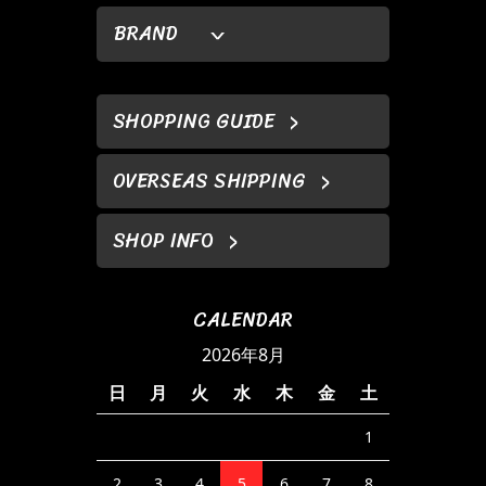
BRAND
SHOPPING GUIDE
OVERSEAS SHIPPING
SHOP INFO
CALENDAR
2026年8月
日
月
火
水
木
金
土
1
2
3
4
5
6
7
8