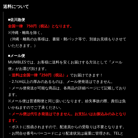
送料について
■佐川急便
全国一律 750円（税込）となります。
※沖縄・離島を除く。
（沖縄・離島のお客様は、書留・郵パック等で、別途お見積もりさせて
いただきます。）
■メール便
MUMBLESでは、お客様に送料を安くお届けする方法として『メール
便』がお選び頂けます。
・
送料は全国一律『250円（税込）』
でお届けできます！
・2.1cm以上の厚みのあるものは、メール便発送はできません。
・メール便発送が可能な商品は、各商品の詳細ページにて記載しており
ます。
※メール便は普通郵便と同じ扱いになります。紛失事故の際、責任は負
いかねますのでご了承ください。
・
メール便は代引き発送はできません。お支払いはお振込みのみとなり
ます。
・ポストに投函されますので、配達員からの受取りは不要となります。
・お問合せ番号+バーコードにより配達状況は厳重に管理され、TELと