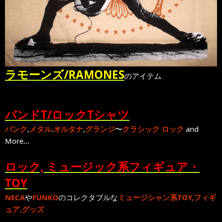
ラモーンズ/RAMONES
のアイテム
バンドT/ロックTシャツ
パンク
,
メタル
.
オルタナ
,
グランジ
〜
クラシック ロック
and
More...
ロック, ミュージック系フィギュア・
TOY
NECA
や
FUNKO
のコレクタブルな
ミュージシャン系TOY,フィギ
ュア,グッズ