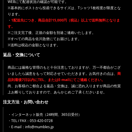
WEBにて配達状況の確認が可能です。
※基本的にポストから投函できるサイズは、Tシャツ1枚程度が限度とな
ります。
・
1配送先につき、商品合計15,000円（税込）以上で送料無料となりま
す。
※ご注文完了後、正規の金額を別途ご連絡いたします。
※すべての商品を佐川急便にてお届けします。
※送料は税込の金額となります。
返品・交換について
商品には厳格な管理のもと十分注意しておりますが、万一不都合がござ
いましたら誠意をもって対応させていただきます。お気付きの点は、
商
品到着後7日以内にTEL、またはE-mailにてご連絡ください。
尚、お客様のご都合よる返品・交換は、誠に恐れ入りますが商品の性質
上お断りしておりますので、あらかじめご了承くださいませ。
注文方法・お問い合わせ
・インターネット販売（24時間、365日受付）
・TEL / FAX：053-420-0728
・E-mail：info@mumbles.jp