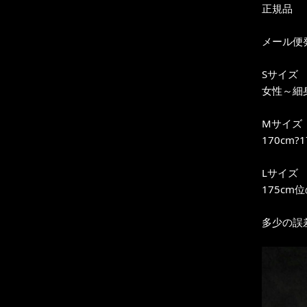
正規品
メール便
Sサイズ
女性～細身
Mサイズ
170cm
Lサイズ
175cm
多少の誤