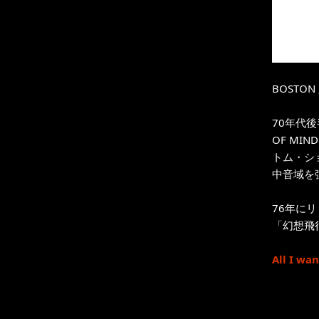
BOSTON 
70年代
OF MIN
トム・シ
中音域を
76年に
「幻想飛行
All I wa