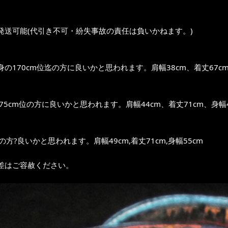
発送可能(代引き不可・紛失事故の責任は負いかねます。)
の170cm位迄の方に良いかと思われます。肩幅38cm、着丈67cm
?175cm位の方に良いかと思われます。肩幅44cm、着丈71cm、身幅4
位の方?良いかと思われます。肩幅49cm,着丈71cm,身幅55cm
差はご容赦ください。