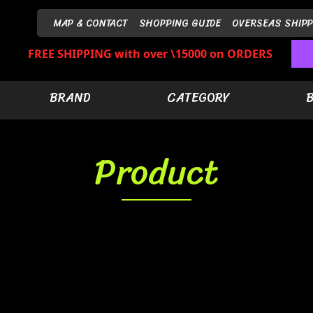
MAP & CONTACT
SHOPPING GUIDE
OVERSEAS SHIPP
FREE SHIPPING with over \15000 on ORDERS
BRAND
CATEGORY
Product