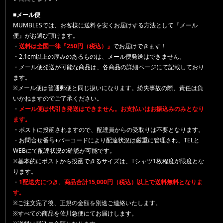
■メール便
MUMBLESでは、お客様に送料を安くお届けする方法として『メール
便』がお選び頂けます。
・
送料は全国一律『250円（税込）』
でお届けできます！
・2.1cm以上の厚みのあるものは、メール便発送はできません。
・メール便発送が可能な商品は、各商品の詳細ページにて記載しており
ます。
※メール便は普通郵便と同じ扱いになります。紛失事故の際、責任は負
いかねますのでご了承ください。
・
メール便は代引き発送はできません。お支払いはお振込みのみとなり
ます。
・ポストに投函されますので、配達員からの受取りは不要となります。
・お問合せ番号+バーコードにより配達状況は厳重に管理され、TELと
WEBにて配達状況の確認が可能です。
※基本的にポストから投函できるサイズは、Tシャツ1枚程度が限度とな
ります。
・
1配送先につき、商品合計15,000円（税込）以上で送料無料となりま
す。
※ご注文完了後、正規の金額を別途ご連絡いたします。
※すべての商品を佐川急便にてお届けします。