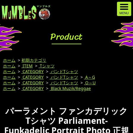
Product
ホーム
>
初期カテゴリ
ホーム
>
ITEM
>
Tシャツ
ホーム
>
CATEGORY
>
バンドTシャツ
ホーム
>
CATEGORY
>
バンドTシャツ
>
A～G
ホーム
>
CATEGORY
>
バンドTシャツ
>
O～U
ホーム
>
CATEGORY
>
Black Muzik/Reggae
パーラメント ファンカデリック
Tシャツ Parliament-
Funkadelic Portrait Photo 正規