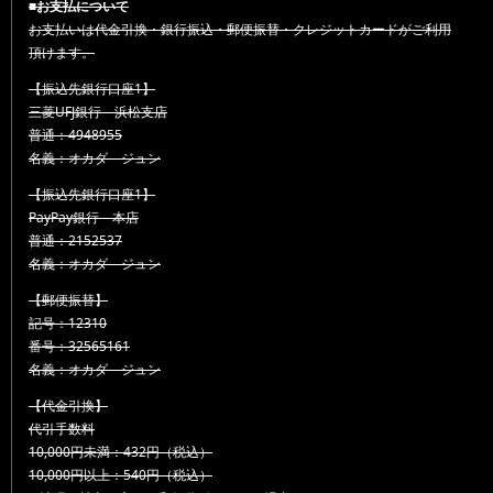
■お支払について
お支払いは代金引換・銀行振込・郵便振替・クレジットカードがご利用
頂けます。
【振込先銀行口座1】
三菱UFJ銀行 浜松支店
普通：4948955
名義：オカダ ジュン
【振込先銀行口座1】
PayPay銀行 本店
普通：2152537
名義：オカダ ジュン
【郵便振替】
記号：12310
番号：32565161
名義：オカダ ジュン
【代金引換】
代引手数料
10,000円未満：432円（税込）
10,000円以上：540円（税込）