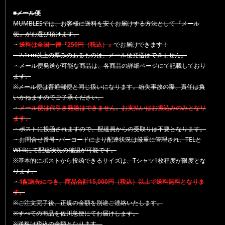
■メール便
MUMBLESでは、お客様に送料を安くお届けする方法として『メール
便』がお選び頂けます。
・
送料は全国一律『250円（税込）』
でお届けできます！
・2.1cm以上の厚みのあるものは、メール便発送はできません。
・メール便発送が可能な商品は、各商品の詳細ページにて記載しており
ます。
※メール便は普通郵便と同じ扱いになります。紛失事故の際、責任は負
いかねますのでご了承ください。
・
メール便は代引き発送はできません。お支払いはお振込みのみとなり
ます。
・ポストに投函されますので、配達員からの受取りは不要となります。
・お問合せ番号+バーコードにより配達状況は厳重に管理され、TELと
WEBにて配達状況の確認が可能です。
※基本的にポストから投函できるサイズは、Tシャツ1枚程度が限度とな
ります。
・
1配送先につき、商品合計15,000円（税込）以上で送料無料となりま
す。
※ご注文完了後、正規の金額を別途ご連絡いたします。
※すべての商品を佐川急便にてお届けします。
※送料は税込の金額となります。