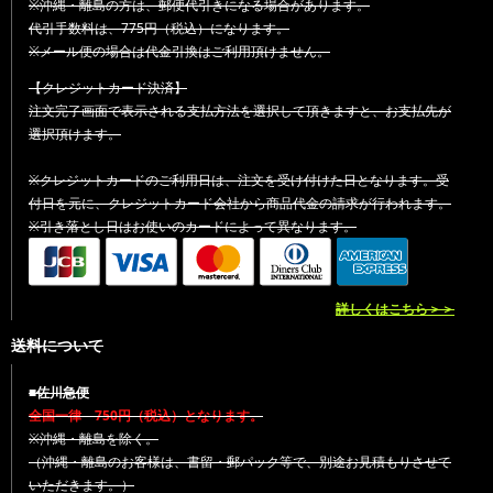
※沖縄・離島の方は、郵便代引きになる場合があります。
代引手数料は、775円（税込）になります。
※メール便の場合は代金引換はご利用頂けません。
【クレジットカード決済】
注文完了画面で表示される支払方法を選択して頂きますと、お支払先が
選択頂けます。
※クレジットカードのご利用日は、注文を受け付けた日となります。受
付日を元に、クレジットカード会社から商品代金の請求が行われます。
※引き落とし日はお使いのカードによって異なります。
詳しくはこちら＞＞
送料について
■佐川急便
全国一律 750円（税込）となります。
※沖縄・離島を除く。
（沖縄・離島のお客様は、書留・郵パック等で、別途お見積もりさせて
いただきます。）