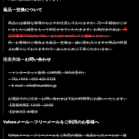
返品・交換について
商品には厳格な管理のもと十分注意しておりますが、万一不都合がござ
いましたら誠意をもって対応させていただきます。お気付きの点は、
商
品到着後7日以内にTEL、またはE-mailにてご連絡ください。
尚、お客様のご都合よる返品・交換は、誠に恐れ入りますが商品の性質
上お断りしておりますので、あらかじめご了承くださいませ。
注文方法・お問い合わせ
・インターネット販売（24時間、365日受付）
・TEL / FAX：053-420-0728
・E-mail：info@mumbles.jp
お電話でのご注文・お問い合わせは下記の時間帯にお願いいたします。
【営業時間】13:00～20:00
【定休日】水曜日
Yahooメール・フリーメールをご利用のお客様へ
Yahooメール・フリーメールをご利用の場合、当店からのメールが「迷