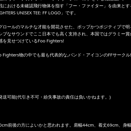
における未確認飛行物体を指す「フー・ファイター」を由来とする「Foo
GHTERS UNISEX TEE: FF LOGO」です。
グロールのマルチな才能を開花させた、ポップかつポジティブで明
シブなサウンドでここ日本でも高く支持され、本国ではグラミー賞
見せつけているFoo Fighters!
o Fighters物の中でも最も代表的な,バンド・アイコンのFFサークル!
発送可能(代引き不可・紛失事故の責任は負いかねます。)
0cm前後の方によいかと思われます。肩幅44cm、着丈69cm、身幅