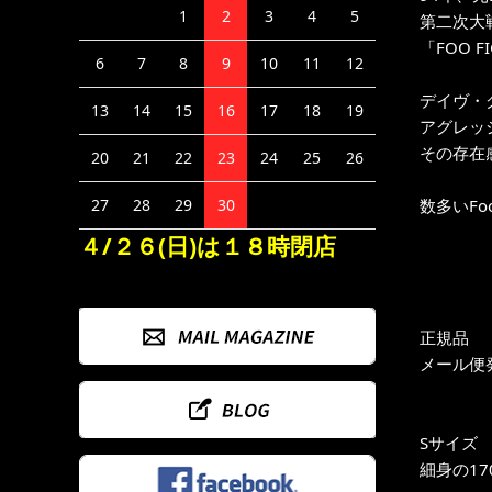
1
2
3
4
5
第二次大戦
「FOO FI
6
7
8
9
10
11
12
デイヴ・
13
14
15
16
17
18
19
アグレッ
その存在感を
20
21
22
23
24
25
26
数多いFo
27
28
29
30
４/２６(日)は１８時閉店
正規品
メール便
Sサイズ
細身の17