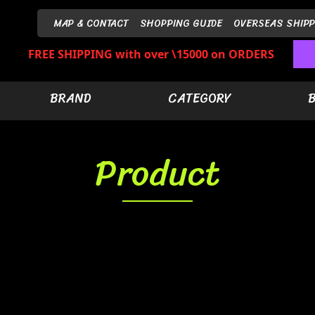
MAP & CONTACT
SHOPPING GUIDE
OVERSEAS SHIPP
FREE SHIPPING with over \15000 on ORDERS
BRAND
CATEGORY
Product