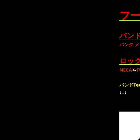
フー
バンド
パンク
,
メ
ロック
NECA
や
F
バンドTe
↓↓↓