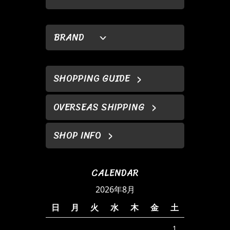
BRAND
SHOPPING GUIDE
OVERSEAS SHIPPING
SHOP INFO
CALENDAR
2026年8月
日
月
火
水
木
金
土
1