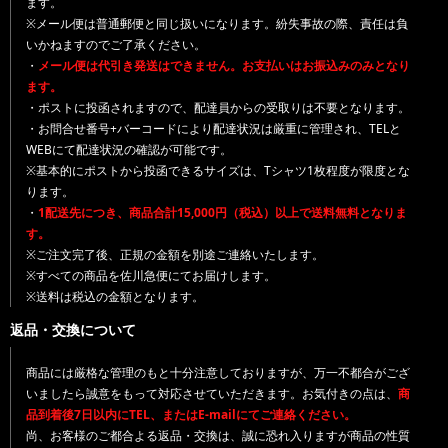
ます。
※メール便は普通郵便と同じ扱いになります。紛失事故の際、責任は負
いかねますのでご了承ください。
・
メール便は代引き発送はできません。お支払いはお振込みのみとなり
ます。
・ポストに投函されますので、配達員からの受取りは不要となります。
・お問合せ番号+バーコードにより配達状況は厳重に管理され、TELと
WEBにて配達状況の確認が可能です。
※基本的にポストから投函できるサイズは、Tシャツ1枚程度が限度とな
ります。
・
1配送先につき、商品合計15,000円（税込）以上で送料無料となりま
す。
※ご注文完了後、正規の金額を別途ご連絡いたします。
※すべての商品を佐川急便にてお届けします。
※送料は税込の金額となります。
返品・交換について
商品には厳格な管理のもと十分注意しておりますが、万一不都合がござ
いましたら誠意をもって対応させていただきます。お気付きの点は、
商
品到着後7日以内にTEL、またはE-mailにてご連絡ください。
尚、お客様のご都合よる返品・交換は、誠に恐れ入りますが商品の性質