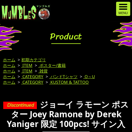
Product
ホーム
>
初期カテゴリ
ホーム
>
ITEM
>
ポスター/書籍
ホーム
>
ITEM
>
雑貨
ホーム
>
CATEGORY
>
バンドTシャツ
>
O～U
ホーム
>
CATEGORY
>
KUSTOM & TATTOO
ジョーイ ラモーン ポス
ター Joey Ramone by Derek
Yaniger 限定 100pcs! サイン入