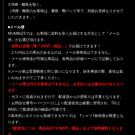
※沖縄・離島を除く。
（沖縄・離島のお客様は、書留・郵パック等で、別途お見積もりさせて
いただきます。）
■メール便
MUMBLESでは、お客様に送料を安くお届けする方法として『メール
便』がお選び頂けます。
・
送料は全国一律『250円（税込）』
でお届けできます！
・2.1cm以上の厚みのあるものは、メール便発送はできません。
・メール便発送が可能な商品は、各商品の詳細ページにて記載しており
ます。
※メール便は普通郵便と同じ扱いになります。紛失事故の際、責任は負
いかねますのでご了承ください。
・
メール便は代引き発送はできません。お支払いはお振込みのみとなり
ます。
・ポストに投函されますので、配達員からの受取りは不要となります。
・お問合せ番号+バーコードにより配達状況は厳重に管理され、TELと
WEBにて配達状況の確認が可能です。
※基本的にポストから投函できるサイズは、Tシャツ1枚程度が限度とな
ります。
・
1配送先につき、商品合計15,000円（税込）以上で送料無料となりま
す。