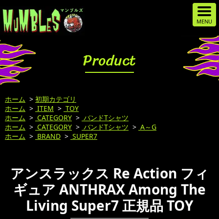
Product
ホーム
>
初期カテゴリ
ホーム
>
ITEM
>
TOY
ホーム
>
CATEGORY
>
バンドTシャツ
ホーム
>
CATEGORY
>
バンドTシャツ
>
A～G
ホーム
>
BRAND
>
SUPER7
アンスラックス Re Action フィ
ギュア ANTHRAX Among The
Living Super7 正規品 TOY