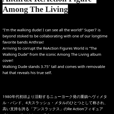
Among The Living
“I'm the walking dude! I can see all the world!” Super7 is
beyond stoked to be collaborating with one of our longtime
favorite bands Anthrax!
Arriving to corrupt the ReAction Figures World is “The
Walking Dude” from the iconic Among The Living album
cover!
Walking Dude stands 3.75" tall and comes with removable
hat that reveals his true self.
1980年代初頭より活動するニューヨーク発の重鎮ヘヴィメタ
ル・バンド、4大スラッシュ・メタルのひとつとして称され、
高い支持を誇る「アンスラックス」のRe Actionフィギュア