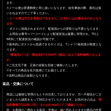
ます。
※メール便は普通郵便と同じ扱いになります。紛失事故の際、責任は負
いかねますのでご了承ください。
・
メール便は代引き発送はできません。お支払いはお振込みのみとなり
ます。
・ポストに投函されますので、配達員からの受取りは不要となります。
・お問合せ番号+バーコードにより配達状況は厳重に管理され、TELと
WEBにて配達状況の確認が可能です。
※基本的にポストから投函できるサイズは、Tシャツ1枚程度が限度とな
ります。
・
1配送先につき、商品合計15,000円（税込）以上で送料無料となりま
す。
※ご注文完了後、正規の金額を別途ご連絡いたします。
※すべての商品を佐川急便にてお届けします。
※送料は税込の金額となります。
返品・交換について
商品には厳格な管理のもと十分注意しておりますが、万一不都合がござ
いましたら誠意をもって対応させていただきます。お気付きの点は、
商
品到着後7日以内にTEL、またはE-mailにてご連絡ください。
尚、お客様のご都合よる返品・交換は、誠に恐れ入りますが商品の性質