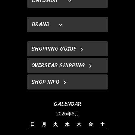
CATEGORY
BRAND
SHOPPING GUIDE
OVERSEAS SHIPPING
SHOP INFO
CALENDAR
2026年8月
日
月
火
水
木
金
土