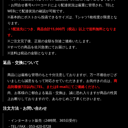
・お問合せ番号+バーコードにより配達状況は厳重に管理され、TELと
WEBにて配達状況の確認が可能です。
※基本的にポストから投函できるサイズは、Tシャツ1枚程度が限度とな
ります。
・
1配送先につき、商品合計15,000円（税込）以上で送料無料となりま
す。
※ご注文完了後、正規の金額を別途ご連絡いたします。
※すべての商品を佐川急便にてお届けします。
※送料は税込の金額となります。
返品・交換について
商品には厳格な管理のもと十分注意しておりますが、万一不都合がござ
いましたら誠意をもって対応させていただきます。お気付きの点は、
商
品到着後7日以内にTEL、またはE-mailにてご連絡ください。
尚、お客様のご都合よる返品・交換は、誠に恐れ入りますが商品の性質
上お断りしておりますので、あらかじめご了承くださいませ。
注文方法・お問い合わせ
・インターネット販売（24時間、365日受付）
・TEL / FAX：053-420-0728