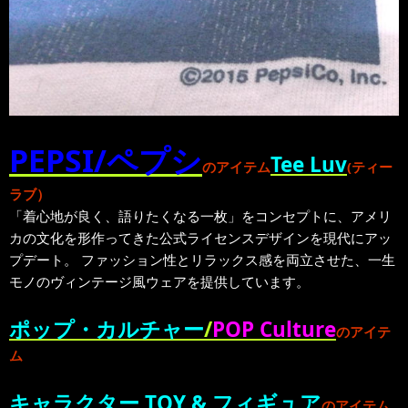
PEPSI/ペプシ
Tee Luv
のアイテム
(ティー
ラブ）
「着心地が良く、語りたくなる一枚」をコンセプトに、アメリ
カの文化を形作ってきた公式ライセンスデザインを現代にアッ
プデート。 ファッション性とリラックス感を両立させた、一生
モノのヴィンテージ風ウェアを提供しています。
ポップ・カルチャー
/
POP Culture
のアイテ
ム
キャラクター TOY & フィギュア
のアイテム