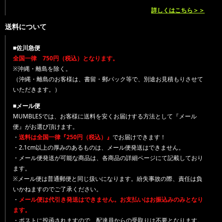
詳しくはこちら＞＞
送料について
■佐川急便
全国一律 750円（税込）となります。
※沖縄・離島を除く。
（沖縄・離島のお客様は、書留・郵パック等で、別途お見積もりさせて
いただきます。）
■メール便
MUMBLESでは、お客様に送料を安くお届けする方法として『メール
便』がお選び頂けます。
・
送料は全国一律『250円（税込）』
でお届けできます！
・2.1cm以上の厚みのあるものは、メール便発送はできません。
・メール便発送が可能な商品は、各商品の詳細ページにて記載しており
ます。
※メール便は普通郵便と同じ扱いになります。紛失事故の際、責任は負
いかねますのでご了承ください。
・
メール便は代引き発送はできません。お支払いはお振込みのみとなり
ます。
・ポストに投函されますので、配達員からの受取りは不要となります。