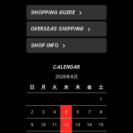
SHOPPING GUIDE
OVERSEAS SHIPPING
SHOP INFO
CALENDAR
2026年8月
日
月
火
水
木
金
土
1
2
3
4
5
6
7
8
9
10
11
12
13
14
15