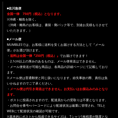
■佐川急便
全国一律 750円（税込）となります。
※沖縄・離島を除く。
（沖縄・離島のお客様は、書留・郵パック等で、別途お見積もりさせて
いただきます。）
■メール便
MUMBLESでは、お客様に送料を安くお届けする方法として『メール
便』がお選び頂けます。
・
送料は全国一律『250円（税込）』
でお届けできます！
・2.1cm以上の厚みのあるものは、メール便発送はできません。
・メール便発送が可能な商品は、各商品の詳細ページにて記載しており
ます。
※メール便は普通郵便と同じ扱いになります。紛失事故の際、責任は負
いかねますのでご了承ください。
・
メール便は代引き発送はできません。お支払いはお振込みのみとなり
ます。
・ポストに投函されますので、配達員からの受取りは不要となります。
・お問合せ番号+バーコードにより配達状況は厳重に管理され、TELと
WEBにて配達状況の確認が可能です。
※基本的にポストから投函できるサイズは、Tシャツ1枚程度が限度とな