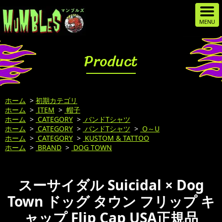
Product
ホーム
>
初期カテゴリ
ホーム
>
ITEM
>
帽子
ホーム
>
CATEGORY
>
バンドTシャツ
ホーム
>
CATEGORY
>
バンドTシャツ
>
O～U
ホーム
>
CATEGORY
>
KUSTOM & TATTOO
ホーム
>
BRAND
>
DOG TOWN
スーサイダル Suicidal × Dog
Town ドッグ タウン フリップ キ
ャップ Flip Cap USA正規品