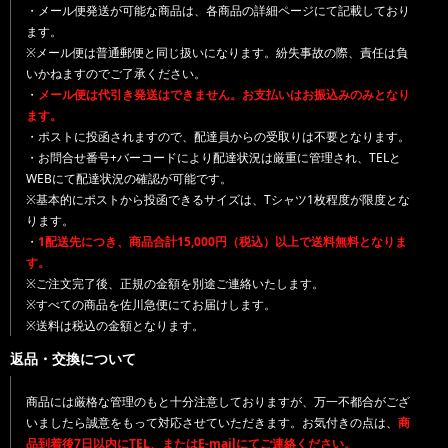
・メール便発送が可能な商品は、各商品の詳細ページにて記載しており
ます。
※メール便は普通郵便と同じ扱いになります。紛失事故の際、責任は負
いかねますのでご了承ください。
・
メール便は代引き発送はできません。お支払いはお振込みのみとなり
ます。
・ポストに投函されますので、配達員からの受取りは不要となります。
・お問合せ番号+バーコードにより配達状況は厳重に管理され、TELと
WEBにて配達状況の確認が可能です。
※基本的にポストから投函できるサイズは、Tシャツ1枚程度が限度とな
ります。
・
1配送先につき、商品合計15,000円（税込）以上で送料無料となりま
す。
※ご注文完了後、正規の金額を別途ご連絡いたします。
※すべての商品を佐川急便にてお届けします。
※送料は税込の金額となります。
返品・交換について
商品には厳格な管理のもと十分注意しておりますが、万一不都合がござ
いましたら誠意をもって対応させていただきます。お気付きの点は、
商
品到着後7日以内にTEL、またはE-mailにてご連絡ください。