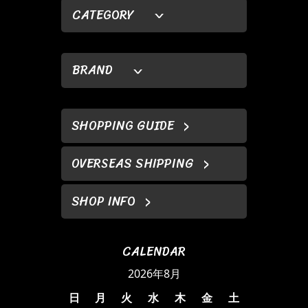
CATEGORY
BRAND
SHOPPING GUIDE
OVERSEAS SHIPPING
SHOP INFO
CALENDAR
2026年8月
日
月
火
水
木
金
土