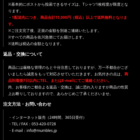
※基本的にポストから投函できるサイズは、Tシャツ1枚程度が限度とな
ります。
・
1配送先につき、商品合計15,000円（税込）以上で送料無料となりま
す。
※ご注文完了後、正規の金額を別途ご連絡いたします。
※すべての商品を佐川急便にてお届けします。
※送料は税込の金額となります。
返品・交換について
商品には厳格な管理のもと十分注意しておりますが、万一不都合がござ
いましたら誠意をもって対応させていただきます。お気付きの点は、
商
品到着後7日以内にTEL、またはE-mailにてご連絡ください。
尚、お客様のご都合よる返品・交換は、誠に恐れ入りますが商品の性質
上お断りしておりますので、あらかじめご了承くださいませ。
注文方法・お問い合わせ
・インターネット販売（24時間、365日受付）
・TEL / FAX：053-420-0728
・E-mail：info@mumbles.jp