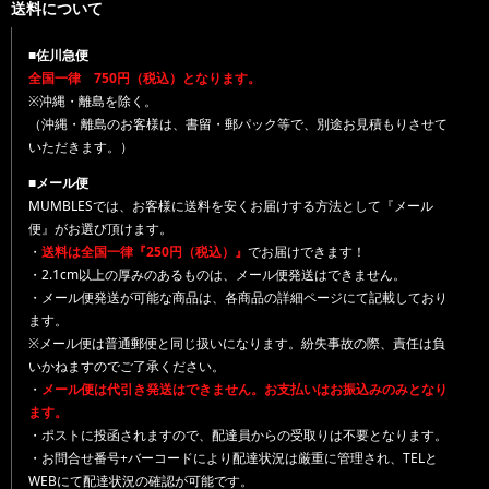
送料について
■佐川急便
全国一律 750円（税込）となります。
※沖縄・離島を除く。
（沖縄・離島のお客様は、書留・郵パック等で、別途お見積もりさせて
いただきます。）
■メール便
MUMBLESでは、お客様に送料を安くお届けする方法として『メール
便』がお選び頂けます。
・
送料は全国一律『250円（税込）』
でお届けできます！
・2.1cm以上の厚みのあるものは、メール便発送はできません。
・メール便発送が可能な商品は、各商品の詳細ページにて記載しており
ます。
※メール便は普通郵便と同じ扱いになります。紛失事故の際、責任は負
いかねますのでご了承ください。
・
メール便は代引き発送はできません。お支払いはお振込みのみとなり
ます。
・ポストに投函されますので、配達員からの受取りは不要となります。
・お問合せ番号+バーコードにより配達状況は厳重に管理され、TELと
WEBにて配達状況の確認が可能です。