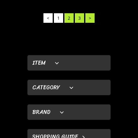
<
1
2
3
>
ITEM
CATEGORY
BRAND
SHOPPING GUIDE