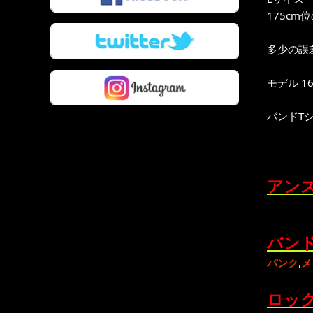
175cm
多少の誤
モデル 16
バンドT
アンス
バンド
パンク
,
メ
ロック