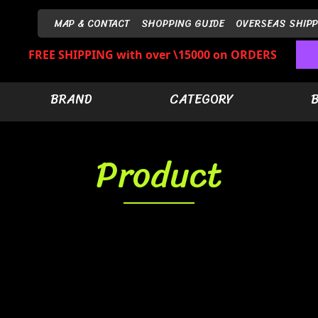
MAP & CONTACT
SHOPPING GUIDE
OVERSEAS SHIPP
FREE SHIPPING with over \15000 on ORDERS
BRAND
CATEGORY
Product