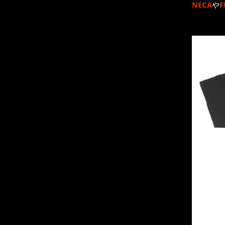
NECA
や
F