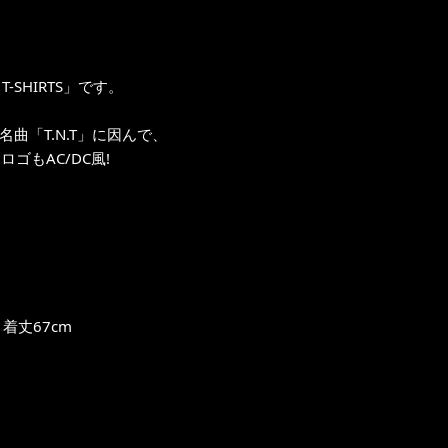
T-SHIRTS」です。
名曲「T.N.T」に因んで、
ロゴもAC/DC風!
着丈67cm