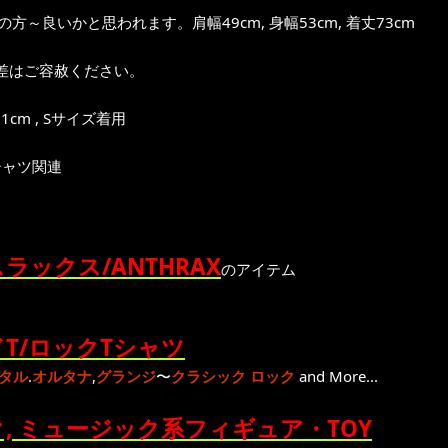
位の方～良いかと思われます。肩幅49cm, 身幅53cm, 着丈73cm
差はご容赦ください。
1cm , Sサイズ着用
シャツ関連
ラックス/ANTHRAX
のアイテム
T/ロックTシャツ
タル
.
オルタナ
,
グランジ
〜
クラシック ロック
and More...
, ミュージック系フィギュア・TOY