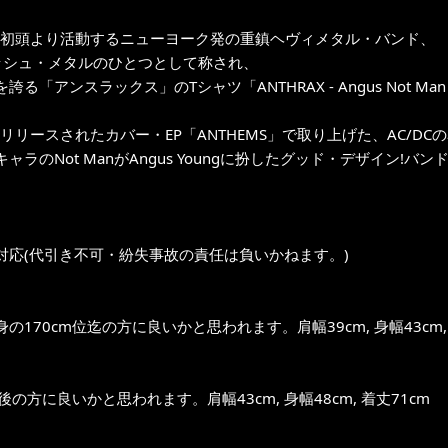
年代初頭より活動するニューヨーク発の重鎮ヘヴィメタル・バンド、
ッシュ・メタルのひとつとして称され、
る「アンスラックス」のTシャツ「ANTHRAX - Angus Not Man 
にリリースされたカバー・EP「ANTHEMS」で取り上げた、AC/DCの
ャラのNot ManがAngus Youngに扮したグッド・デザイン!バンド
対応(代引き不可・紛失事故の責任は負いかねます。)
の170cm位迄の方に良いかと思われます。肩幅39cm, 身幅43cm, 
前後の方に良いかと思われます。肩幅43cm, 身幅48cm, 着丈71cm