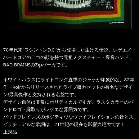
70年代末“ワシントンD.C.”から登場した生ける伝説、レゲエ／
ハードコアの二つの顔を持つ元祖ミクスチャー・爆音バンド 、
BAD BRAINSのZipパーカです。
ホワイトハウスにライトニング直撃のジャケが印象的な、82年
作・Roirからリリースされたライブ盤カセットの有名なデザイ
ン!最高傑作と支持される名盤です。
デザイン自体は非常にポリティカルですが、ラスタカラーのバ
ンドロゴ・縁取りがレゲエな雰囲気です。
バッドブレインズのポジティヴなヴァイブレイションの音とス
ピリチュアルな歌詞は、21世紀の現在も影響力絶大です！
正規品