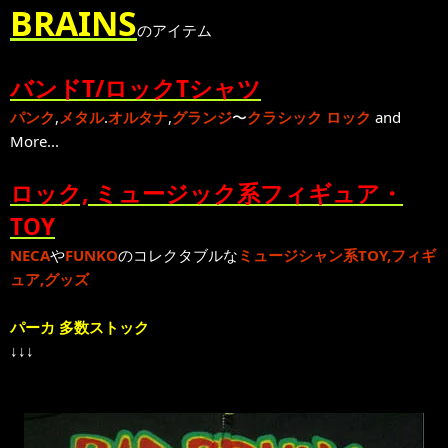
BRAINS
のアイテム
バンドT/ロックTシャツ
パンク
,
メタル
.
オルタナ
,
グランジ
〜
クラシック ロック
and
More...
ロック, ミュージック系フィギュア・
TOY
NECA
や
FUNKO
のコレクタブルな
ミュージシャン系TOY,フィギ
ュア,グッズ
パーカ 多数ストック
↓↓↓