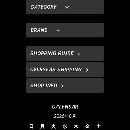
CATEGORY
BRAND
SHOPPING GUIDE
OVERSEAS SHIPPING
SHOP INFO
CALENDAR
2026年8月
日
月
火
水
木
金
土