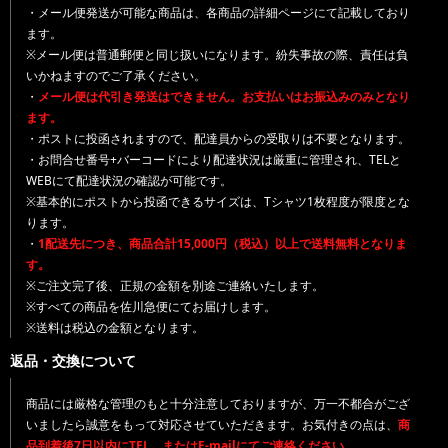
・メール便発送が可能な商品は、各商品の詳細ページにて記載しており
ます。
※メール便は普通郵便と同じ扱いになります。紛失事故の際、責任は負
いかねますのでご了承ください。
・
メール便は代引き発送はできません。お支払いはお振込みのみとなり
ます。
・ポストに投函されますので、配達員からの受取りは不要となります。
・お問合せ番号+バーコードにより配達状況は厳重に管理され、TELと
WEBにて配達状況の確認が可能です。
※基本的にポストから投函できるサイズは、Tシャツ1枚程度が限度とな
ります。
・
1配送先につき、商品合計15,000円（税込）以上で送料無料となりま
す。
※ご注文完了後、正規の金額を別途ご連絡いたします。
※すべての商品を佐川急便にてお届けします。
※送料は税込の金額となります。
返品・交換について
商品には厳格な管理のもと十分注意しておりますが、万一不都合がござ
いましたら誠意をもって対応させていただきます。お気付きの点は、
商
品到着後7日以内にTEL、またはE-mailにてご連絡ください。