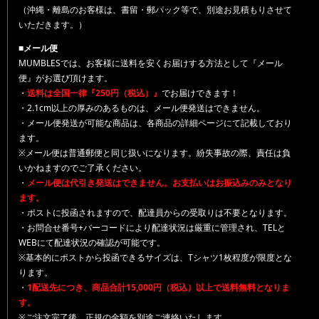
（沖縄・離島のお客様は、書留・郵パック等で、別途お見積もりさせて
いただきます。）
■メール便
MUMBLESでは、お客様に送料を安くお届けする方法として『メール
便』がお選び頂けます。
・
送料は全国一律『250円（税込）』
でお届けできます！
・2.1cm以上の厚みのあるものは、メール便発送はできません。
・メール便発送が可能な商品は、各商品の詳細ページにて記載しており
ます。
※メール便は普通郵便と同じ扱いになります。紛失事故の際、責任は負
いかねますのでご了承ください。
・
メール便は代引き発送はできません。お支払いはお振込みのみとなり
ます。
・ポストに投函されますので、配達員からの受取りは不要となります。
・お問合せ番号+バーコードにより配達状況は厳重に管理され、TELと
WEBにて配達状況の確認が可能です。
※基本的にポストから投函できるサイズは、Tシャツ1枚程度が限度とな
ります。
・
1配送先につき、商品合計15,000円（税込）以上で送料無料となりま
す。
※ご注文完了後、正規の金額を別途ご連絡いたします。