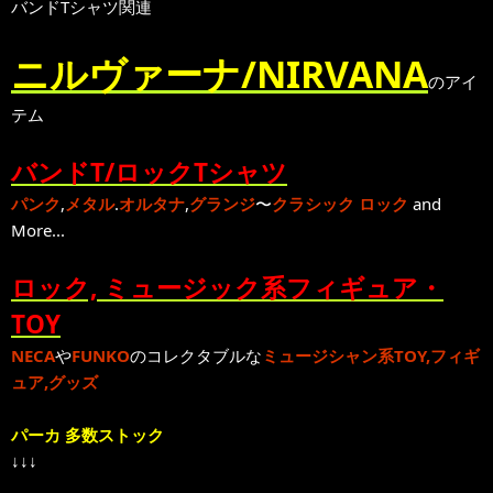
バンドTシャツ関連
ニルヴァーナ/NIRVANA
のアイ
テム
バンドT/ロックTシャツ
パンク
,
メタル
.
オルタナ
,
グランジ
〜
クラシック ロック
and
More...
ロック, ミュージック系フィギュア・
TOY
NECA
や
FUNKO
のコレクタブルな
ミュージシャン系TOY,フィギ
ュア,グッズ
パーカ 多数ストック
↓↓↓