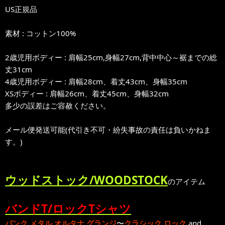
US正規品
素材 : コットン100%
2歳児用ボディー : 肩幅25cm,身幅27cm,背中中心～裾までの総
丈31cm
4歳児用ボディー : 肩幅28cm、着丈43cm、身幅35cm
XSボディー : 肩幅26cm、着丈45cm、身幅32cm
多少の誤差はご容赦ください。
メール便発送可能(代引き不可・紛失事故の責任は負いかねま
す。)
ウッドストック/WOODSTOCK
のアイテム
バンドT/ロックTシャツ
パンク
,
メタル
.
オルタナ
,
グランジ
〜
クラシック ロック
and