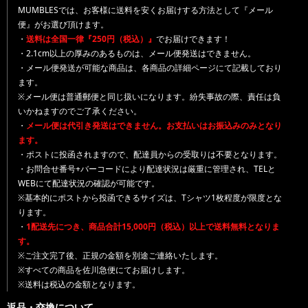
MUMBLESでは、お客様に送料を安くお届けする方法として『メール
便』がお選び頂けます。
・
送料は全国一律『250円（税込）』
でお届けできます！
・2.1cm以上の厚みのあるものは、メール便発送はできません。
・メール便発送が可能な商品は、各商品の詳細ページにて記載しており
ます。
※メール便は普通郵便と同じ扱いになります。紛失事故の際、責任は負
いかねますのでご了承ください。
・
メール便は代引き発送はできません。お支払いはお振込みのみとなり
ます。
・ポストに投函されますので、配達員からの受取りは不要となります。
・お問合せ番号+バーコードにより配達状況は厳重に管理され、TELと
WEBにて配達状況の確認が可能です。
※基本的にポストから投函できるサイズは、Tシャツ1枚程度が限度とな
ります。
・
1配送先につき、商品合計15,000円（税込）以上で送料無料となりま
す。
※ご注文完了後、正規の金額を別途ご連絡いたします。
※すべての商品を佐川急便にてお届けします。
※送料は税込の金額となります。
返品・交換について