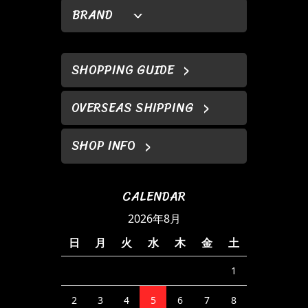
BRAND
SHOPPING GUIDE
OVERSEAS SHIPPING
SHOP INFO
CALENDAR
2026年8月
日
月
火
水
木
金
土
1
2
3
4
5
6
7
8