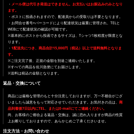
・
メール便は代引き発送はできません。お支払いはお振込みのみとなり
ます。
・ポストに投函されますので、配達員からの受取りは不要となります。
・お問合せ番号+バーコードにより配達状況は厳重に管理され、TELと
WEBにて配達状況の確認が可能です。
※基本的にポストから投函できるサイズは、Tシャツ1枚程度が限度とな
ります。
・
1配送先につき、商品合計15,000円（税込）以上で送料無料となりま
す。
※ご注文完了後、正規の金額を別途ご連絡いたします。
※すべての商品を佐川急便にてお届けします。
※送料は税込の金額となります。
返品・交換について
商品には厳格な管理のもと十分注意しておりますが、万一不都合がござ
いましたら誠意をもって対応させていただきます。お気付きの点は、
商
品到着後7日以内にTEL、またはE-mailにてご連絡ください。
尚、お客様のご都合よる返品・交換は、誠に恐れ入りますが商品の性質
上お断りしておりますので、あらかじめご了承くださいませ。
注文方法・お問い合わせ