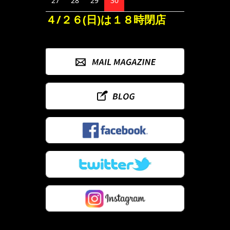
27
28
29
30
４/２６(日)は１８時閉店