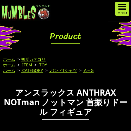
Product
ホーム
>
初期カテゴリ
ホーム
>
ITEM
>
TOY
ホーム
>
CATEGORY
>
バンドTシャツ
>
A～G
アンスラックス ANTHRAX
NOTman ノットマン 首振りドー
ル フィギュア