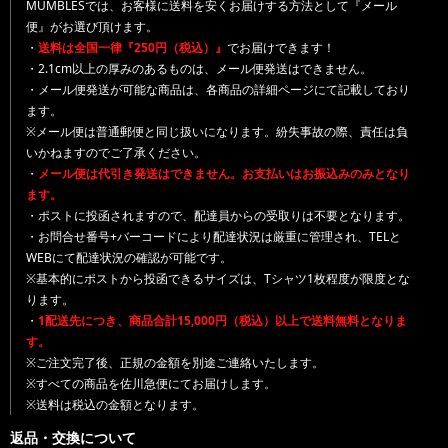
MUMBLESでは、お客様に送料を安くお届けする方法として『メール
便』がお選び頂けます。
・
送料は全国一律『250円（税込）』
でお届けできます！
・2.1cm以上の厚みのあるものは、メール便発送はできません。
・メール便発送が可能な商品は、各商品の詳細ページにて記載しており
ます。
※メール便は普通郵便と同じ扱いになります。紛失事故の際、責任は負
いかねますのでご了承ください。
・
メール便は代引き発送はできません。お支払いはお振込みのみとなり
ます。
・ポストに投函されますので、配達員からの受取りは不要となります。
・お問合せ番号+バーコードにより配達状況は厳重に管理され、TELと
WEBにて配達状況の確認が可能です。
※基本的にポストから投函できるサイズは、Tシャツ1枚程度が限度とな
ります。
・
1配送先につき、商品合計15,000円（税込）以上で送料無料となりま
す。
※ご注文完了後、正規の金額を別途ご連絡いたします。
※すべての商品を佐川急便にてお届けします。
※送料は税込の金額となります。
返品・交換について