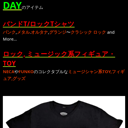
DAY
のアイテム
バンドT/ロックTシャツ
パンク
,
メタル
.
オルタナ
,
グランジ
〜
クラシック ロック
and
More...
ロック, ミュージック系フィギュア・
TOY
NECA
や
FUNKO
のコレクタブルな
ミュージシャン系TOY,フィギ
ュア,グッズ