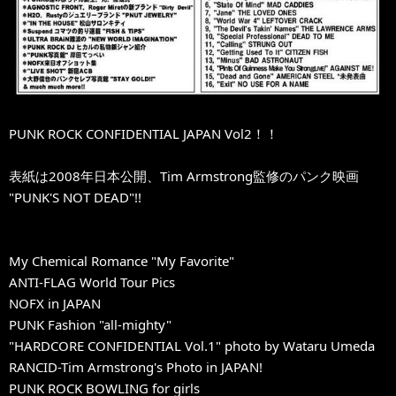
PUNK ROCK CONFIDENTIAL JAPAN Vol2！！
表紙は2008年日本公開、Tim Armstrong監修のパンク映画
"PUNK'S NOT DEAD"!!
My Chemical Romance "My Favorite"
ANTI-FLAG World Tour Pics
NOFX in JAPAN
PUNK Fashion "all-mighty"
"HARDCORE CONFIDENTIAL Vol.1" photo by Wataru Umeda
RANCID-Tim Armstrong's Photo in JAPAN!
PUNK ROCK BOWLING for girls