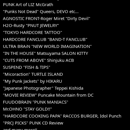
PUNK Art of LIZ McGrath
"Punks Not Dead" Queers, DEVO etc...
AGNOSTIC FRONT-Roger Miret "Dirty Devil"
H2O-Rusty "PNUT JEWELRY"
"TOKYO HARDCORE TATTOO"
HARDCORE FANCLUB "BAND-T FANCLUB"
ULTRA BRAiN "NEW WORLD IMAGINATION"
"IN THE HOUSE" Matsuyama SALON KITTY
"CUTS FROM ABOVE" Shinjuku ACB
SUSPEND "FISH & TIPS"
"Micoraction" TURTLE ISLAND
"My Punk Jackets" by HIKARU
"Japanese Photographer" Teppei Kishida
"MOVIE REVIEW" Puncake Mountain from DC
FUUDOBRAIN "PUNK MANIACS"
Mr.OHNO "STAY GOLD!!"
"HARDCORE COOKING PAPA" RACCOS BURGER, Idol Punch
"PRCJ PICKS" PUNK CD Review
and many more!!