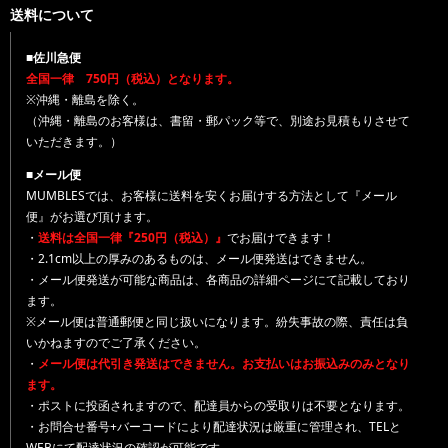
送料について
■佐川急便
全国一律 750円（税込）となります。
※沖縄・離島を除く。
（沖縄・離島のお客様は、書留・郵パック等で、別途お見積もりさせて
いただきます。）
■メール便
MUMBLESでは、お客様に送料を安くお届けする方法として『メール
便』がお選び頂けます。
・
送料は全国一律『250円（税込）』
でお届けできます！
・2.1cm以上の厚みのあるものは、メール便発送はできません。
・メール便発送が可能な商品は、各商品の詳細ページにて記載しており
ます。
※メール便は普通郵便と同じ扱いになります。紛失事故の際、責任は負
いかねますのでご了承ください。
・
メール便は代引き発送はできません。お支払いはお振込みのみとなり
ます。
・ポストに投函されますので、配達員からの受取りは不要となります。
・お問合せ番号+バーコードにより配達状況は厳重に管理され、TELと
WEBにて配達状況の確認が可能です。