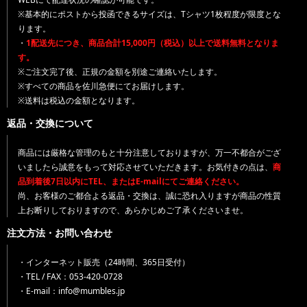
※基本的にポストから投函できるサイズは、Tシャツ1枚程度が限度とな
ります。
・
1配送先につき、商品合計15,000円（税込）以上で送料無料となりま
す。
※ご注文完了後、正規の金額を別途ご連絡いたします。
※すべての商品を佐川急便にてお届けします。
※送料は税込の金額となります。
返品・交換について
商品には厳格な管理のもと十分注意しておりますが、万一不都合がござ
いましたら誠意をもって対応させていただきます。お気付きの点は、
商
品到着後7日以内にTEL、またはE-mailにてご連絡ください。
尚、お客様のご都合よる返品・交換は、誠に恐れ入りますが商品の性質
上お断りしておりますので、あらかじめご了承くださいませ。
注文方法・お問い合わせ
・インターネット販売（24時間、365日受付）
・TEL / FAX：053-420-0728
・E-mail：info@mumbles.jp