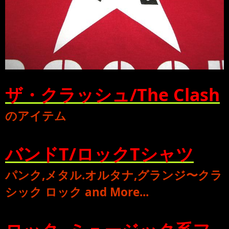
ザ・クラッシュ/The Clash
のアイテム
バンドT/ロックTシャツ
パンク
,
メタル
.
オルタナ
,
グランジ
〜
クラ
シック ロック
and More...