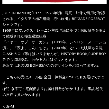
JOE STRUMMERが1977～1978年頃に写真・映像で着用が確認
される、イタリアの極左組織「赤い旅団」BRIGADE ROSSEのT
シャツです。
1969年にマルクス・レーニン主義理論に基づく階級闘争を唱え
て結成された極左過激組織
「イヤー・オブ・ザ・ガン」（1991年、シャロン・ストーン出
演）、「夜よ、こんにちは」（2003年）といった映画も公開,
CLASHのロゴ等ははいりませんが、HISTORY BOOK,RUDE BOY
等でも御馴染み、わかる人にはグッときます。
最近ではあのUS BOMBSがこのデザインをパロってますね。
・こちらの品はメール便(全国一律料金¥250)でもお届けできま
す。
(代引き不可・宅配便よりお届け日数がかかります。事故,紛失
の責任は負いかねます)
Kids-M