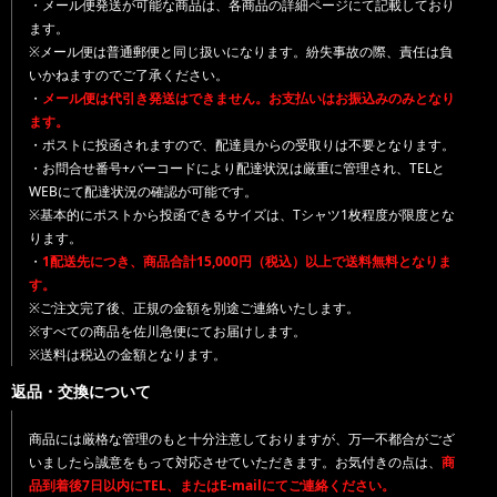
・メール便発送が可能な商品は、各商品の詳細ページにて記載しており
ます。
※メール便は普通郵便と同じ扱いになります。紛失事故の際、責任は負
いかねますのでご了承ください。
・
メール便は代引き発送はできません。お支払いはお振込みのみとなり
ます。
・ポストに投函されますので、配達員からの受取りは不要となります。
・お問合せ番号+バーコードにより配達状況は厳重に管理され、TELと
WEBにて配達状況の確認が可能です。
※基本的にポストから投函できるサイズは、Tシャツ1枚程度が限度とな
ります。
・
1配送先につき、商品合計15,000円（税込）以上で送料無料となりま
す。
※ご注文完了後、正規の金額を別途ご連絡いたします。
※すべての商品を佐川急便にてお届けします。
※送料は税込の金額となります。
返品・交換について
商品には厳格な管理のもと十分注意しておりますが、万一不都合がござ
いましたら誠意をもって対応させていただきます。お気付きの点は、
商
品到着後7日以内にTEL、またはE-mailにてご連絡ください。