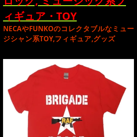
ロック, ミュージック系フ
ィギュア・TOY
NECA
や
FUNKO
のコレクタブルな
ミュー
ジシャン系TOY,フィギュア,グッズ