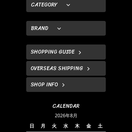
CATEGORY
BRAND
SHOPPING GUIDE
OVERSEAS SHIPPING
SHOP INFO
CALENDAR
2026年8月
日
月
火
水
木
金
土