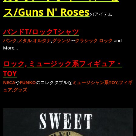
ス/Guns N' Roses
のアイテム
バンドT/ロックTシャツ
パンク
,
メタル
.
オルタナ
,
グランジ
〜
クラシック ロック
and
More...
ロック, ミュージック系フィギュア・
TOY
NECA
や
FUNKO
のコレクタブルな
ミュージシャン系TOY,フィギ
ュア,グッズ