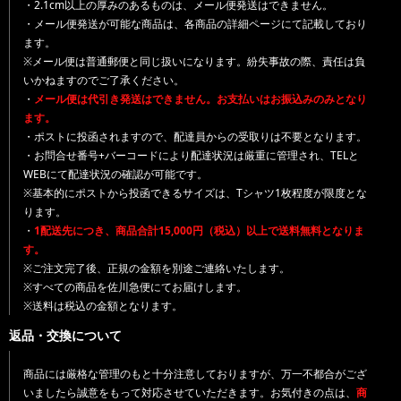
・2.1cm以上の厚みのあるものは、メール便発送はできません。
・メール便発送が可能な商品は、各商品の詳細ページにて記載しており
ます。
※メール便は普通郵便と同じ扱いになります。紛失事故の際、責任は負
いかねますのでご了承ください。
・
メール便は代引き発送はできません。お支払いはお振込みのみとなり
ます。
・ポストに投函されますので、配達員からの受取りは不要となります。
・お問合せ番号+バーコードにより配達状況は厳重に管理され、TELと
WEBにて配達状況の確認が可能です。
※基本的にポストから投函できるサイズは、Tシャツ1枚程度が限度とな
ります。
・
1配送先につき、商品合計15,000円（税込）以上で送料無料となりま
す。
※ご注文完了後、正規の金額を別途ご連絡いたします。
※すべての商品を佐川急便にてお届けします。
※送料は税込の金額となります。
返品・交換について
商品には厳格な管理のもと十分注意しておりますが、万一不都合がござ
いましたら誠意をもって対応させていただきます。お気付きの点は、
商