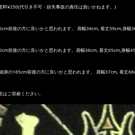
送料¥250(代引き不可・紛失事故の責任は負いかねます。)
5cm前後の方に良いかと思われます。 肩幅34cm, 着丈59cm,身幅3
0cm前後の方に良いかと思われます。肩幅36cm, 着丈65cm,身幅45
～細身の165cm前後の方に良いかと思われます。 肩幅37cm, 着丈68c
差はご容赦ください。