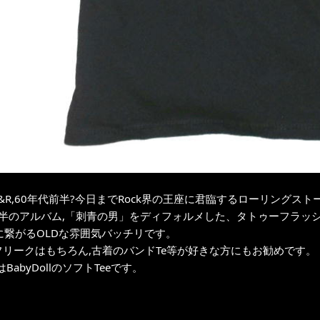
of R&R,60年代前半?今日までRock界の王座に君臨するローリングスト
前半のアルバム,「刺青の男」をディフォルメした、タトゥーフラッシ
0sに繋がるOLDな雰囲気バッチリです。
ESフリークはもちろん,古着のバンドTe等が好きな方にもお勧めです。
BabyDollのソフトTeeです。