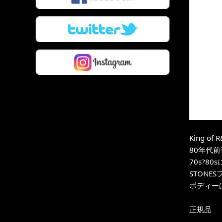
King 
80年代
70s?8
STON
ボディーは
正規品