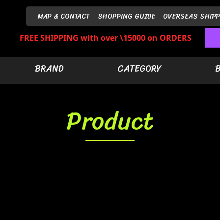
MAP & CONTACT
SHOPPING GUIDE
OVERSEAS SHIPP
FREE SHIPPING with over \15000 on ORDERS
BRAND
CATEGORY
Product