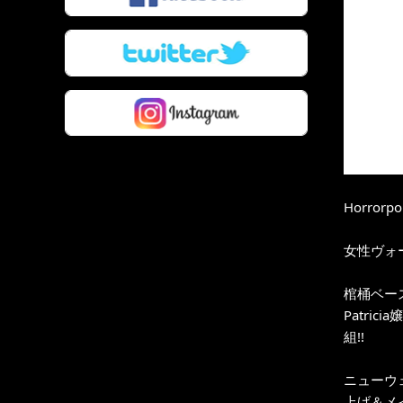
Horrorpop
女性ヴォー
棺桶ベー
Patr
組!!
ニューウ
上げ＆メ