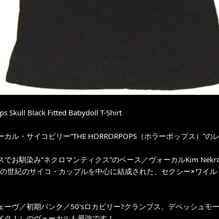
s Skull Black Fitted Babydoll T-Shirt
カル・サイコビリー“THE HORRORPOPS（ホラーポップス）”
スでお馴染み“ネクロマンティクス”のベース／ヴォーカルKim Nek
icia嬢の世紀のサイコ・カップルを中心に結成された、セクシー×ワ
ェーヴ／初期パンク／50'sロカビリー?クランプス、デペッシュモード
イク！）のヴォーカルも最強です！