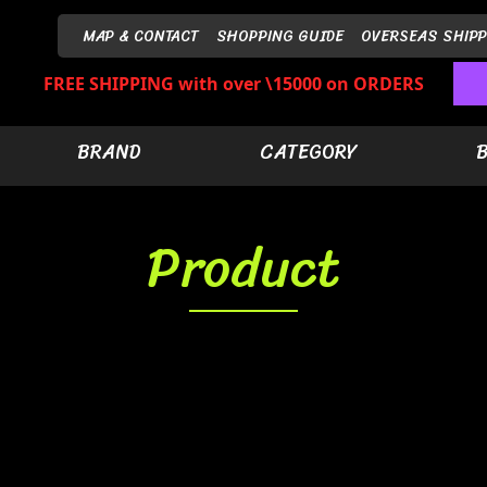
MAP & CONTACT
SHOPPING GUIDE
OVERSEAS SHIPP
FREE SHIPPING with over \15000 on ORDERS
BRAND
CATEGORY
Product