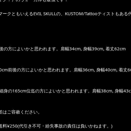
ークともいえるEVIL SKULLの、KUSTOM/Tattooティストもあ
前後の方によいかと思われます。肩幅34cm, 身幅39cm, 着丈62cm
0cm前後の方によいかと思われます。肩幅36cm, 身幅40cm, 着丈6
～細身の165cm位迄の方によいかと思われます。肩幅38cm, 身幅43cm
差はご容赦ください。
送料¥250(代引き不可・紛失事故の責任は負いかねます。)