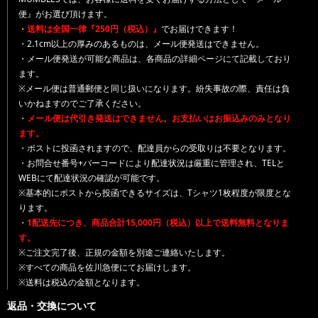
便』がお選び頂けます。
・
送料は全国一律『250円（税込）』
でお届けできます！
・2.1cm以上の厚みのあるものは、メール便発送はできません。
・メール便発送が可能な商品は、各商品の詳細ページにて記載しており
ます。
※メール便は普通郵便と同じ扱いになります。紛失事故の際、責任は負
いかねますのでご了承ください。
・
メール便は代引き発送はできません。お支払いはお振込みのみとなり
ます。
・ポストに投函されますので、配達員からの受取りは不要となります。
・お問合せ番号+バーコードにより配達状況は厳重に管理され、TELと
WEBにて配達状況の確認が可能です。
※基本的にポストから投函できるサイズは、Tシャツ1枚程度が限度とな
ります。
・
1配送先につき、商品合計15,000円（税込）以上で送料無料となりま
す。
※ご注文完了後、正規の金額を別途ご連絡いたします。
※すべての商品を佐川急便にてお届けします。
※送料は税込の金額となります。
返品・交換について