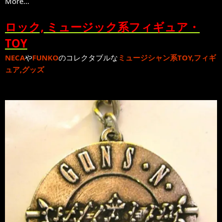
More...
ロック, ミュージック系フィギュア・
TOY
NECA
や
FUNKO
のコレクタブルな
ミュージシャン系TOY,フィギ
ュア,グッズ