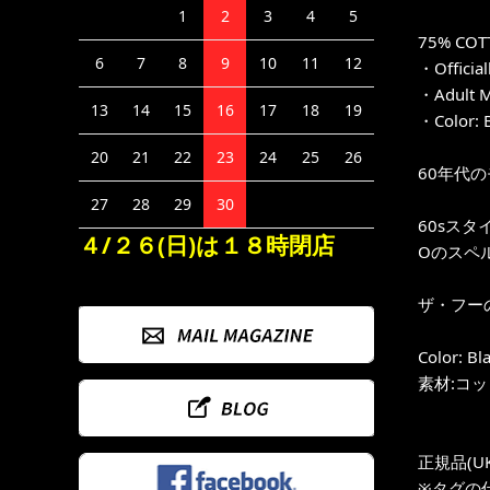
1
2
3
4
5
75% COT
6
7
8
9
10
11
12
・Official
・Adult M
13
14
15
16
17
18
19
・Color: 
20
21
22
23
24
25
26
60年代の
27
28
29
30
60sス
４/２６(日)は１８時閉店
Oのスペ
ザ・フー
Color: Bl
素材:コッ
正規品(UK
※タグの