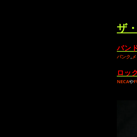
ザ・
バンド
パンク
,
メ
ロック
NECA
や
F