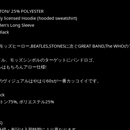
TON/ 25% POLYESTER
ly licensed Hoodie (hooded sweatshirt)
en's Long Sleeve
Black
モッズヒーロー,BEATLES,STONESに次ぐGREAT BAND,The 
タイル、モッズシンボルのターゲットにバンドロゴ、
ルはもちろんアロー仕様!
のヴィジュアルはやはり60sが一番カッコイイです。
ack
トン75%, ポリエステル25%
)
仕様・表記は入荷時期により異なります。