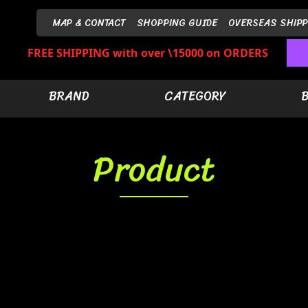
MAP & CONTACT
SHOPPING GUIDE
OVERSEAS SHIPP
FREE SHIPPING with over \15000 on ORDERS
BRAND
CATEGORY
Product