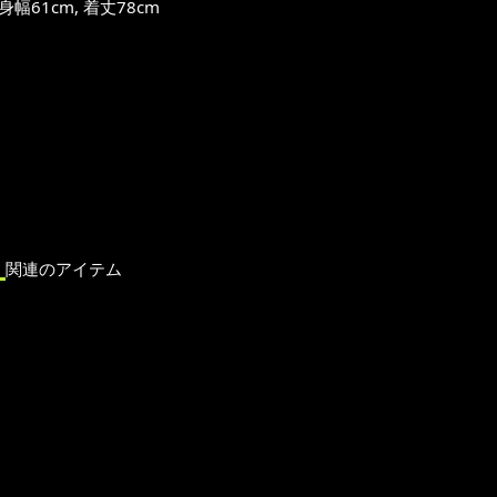
61cm, 着丈78cm
H
関連のアイテム