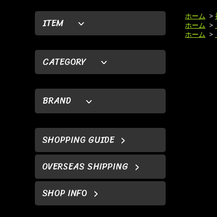
ホーム
>
ITEM
ホーム
>
ホーム
>
CATEGORY
BRAND
SHOPPING GUIDE
OVERSEAS SHIPPING
SHOP INFO