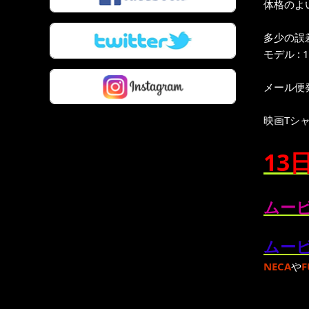
体格のよい
多少の誤
モデル : 
メール便
映画Tシ
13
ムービ
ムービ
NECA
や
F