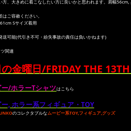
方、大きめに着こなしたい方に良いかと思われます。肩幅56cm, 身幅
差はご容赦ください。
161cm Sサイズ着用
発送可能(代引き不可・紛失事故の責任は負いかねます)
ャツ関連
日の金曜日/FRIDAY THE 13T
ー/ホラーTシャツ
はこちら
ー, ホラー系フィギュア・TOY
UNKO
のコレクタブルな
ムービー系TOY,フィギュア,グッズ