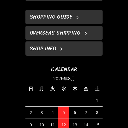
SHOPPING GUIDE
OVERSEAS SHIPPING
SHOP INFO
CALENDAR
2026年8月
日
月
火
水
木
金
土
1
2
3
4
5
6
7
8
9
10
11
12
13
14
15