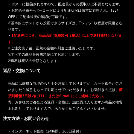
・ポストに投函されますので、配達員からの受取りは不要となります。
・お問合せ番号+バーコードにより配達状況は厳重に管理され、TELと
WEBにて配達状況の確認が可能です。
※基本的にポストから投函できるサイズは、Tシャツ1枚程度が限度とな
ります。
・
1配送先につき、商品合計15,000円（税込）以上で送料無料となりま
す。
※ご注文完了後、正規の金額を別途ご連絡いたします。
※すべての商品を佐川急便にてお届けします。
※送料は税込の金額となります。
返品・交換について
商品には厳格な管理のもと十分注意しておりますが、万一不都合がござ
いましたら誠意をもって対応させていただきます。お気付きの点は、
商
品到着後7日以内にTEL、またはE-mailにてご連絡ください。
尚、お客様のご都合よる返品・交換は、誠に恐れ入りますが商品の性質
上お断りしておりますので、あらかじめご了承くださいませ。
注文方法・お問い合わせ
・インターネット販売（24時間、365日受付）