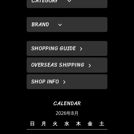
CATEGORY
BRAND
SHOPPING GUIDE
OVERSEAS SHIPPING
SHOP INFO
CALENDAR
2026年8月
日
月
火
水
木
金
土