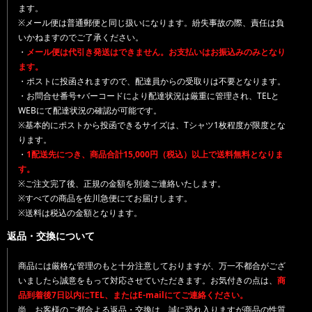
ます。
※メール便は普通郵便と同じ扱いになります。紛失事故の際、責任は負
いかねますのでご了承ください。
・
メール便は代引き発送はできません。お支払いはお振込みのみとなり
ます。
・ポストに投函されますので、配達員からの受取りは不要となります。
・お問合せ番号+バーコードにより配達状況は厳重に管理され、TELと
WEBにて配達状況の確認が可能です。
※基本的にポストから投函できるサイズは、Tシャツ1枚程度が限度とな
ります。
・
1配送先につき、商品合計15,000円（税込）以上で送料無料となりま
す。
※ご注文完了後、正規の金額を別途ご連絡いたします。
※すべての商品を佐川急便にてお届けします。
※送料は税込の金額となります。
返品・交換について
商品には厳格な管理のもと十分注意しておりますが、万一不都合がござ
いましたら誠意をもって対応させていただきます。お気付きの点は、
商
品到着後7日以内にTEL、またはE-mailにてご連絡ください。
尚、お客様のご都合よる返品・交換は、誠に恐れ入りますが商品の性質