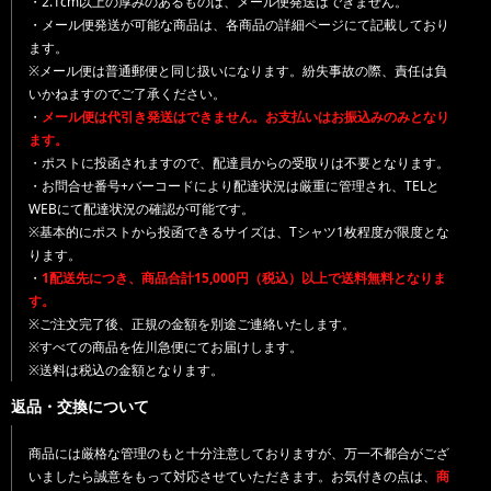
・2.1cm以上の厚みのあるものは、メール便発送はできません。
・メール便発送が可能な商品は、各商品の詳細ページにて記載しており
ます。
※メール便は普通郵便と同じ扱いになります。紛失事故の際、責任は負
いかねますのでご了承ください。
・
メール便は代引き発送はできません。お支払いはお振込みのみとなり
ます。
・ポストに投函されますので、配達員からの受取りは不要となります。
・お問合せ番号+バーコードにより配達状況は厳重に管理され、TELと
WEBにて配達状況の確認が可能です。
※基本的にポストから投函できるサイズは、Tシャツ1枚程度が限度とな
ります。
・
1配送先につき、商品合計15,000円（税込）以上で送料無料となりま
す。
※ご注文完了後、正規の金額を別途ご連絡いたします。
※すべての商品を佐川急便にてお届けします。
※送料は税込の金額となります。
返品・交換について
商品には厳格な管理のもと十分注意しておりますが、万一不都合がござ
いましたら誠意をもって対応させていただきます。お気付きの点は、
商