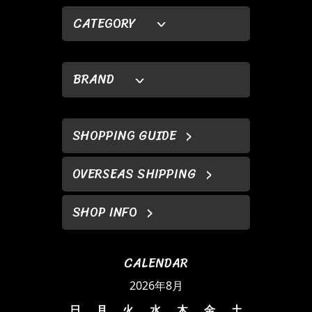
CATEGORY
BRAND
SHOPPING GUIDE
OVERSEAS SHIPPING
SHOP INFO
CALENDAR
2026年8月
日
月
火
水
木
金
土