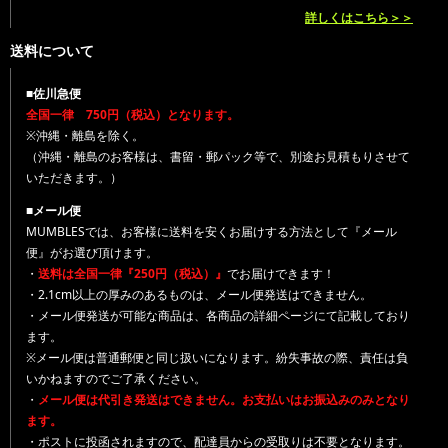
詳しくはこちら＞＞
送料について
■佐川急便
全国一律 750円（税込）となります。
※沖縄・離島を除く。
（沖縄・離島のお客様は、書留・郵パック等で、別途お見積もりさせて
いただきます。）
■メール便
MUMBLESでは、お客様に送料を安くお届けする方法として『メール
便』がお選び頂けます。
・
送料は全国一律『250円（税込）』
でお届けできます！
・2.1cm以上の厚みのあるものは、メール便発送はできません。
・メール便発送が可能な商品は、各商品の詳細ページにて記載しており
ます。
※メール便は普通郵便と同じ扱いになります。紛失事故の際、責任は負
いかねますのでご了承ください。
・
メール便は代引き発送はできません。お支払いはお振込みのみとなり
ます。
・ポストに投函されますので、配達員からの受取りは不要となります。