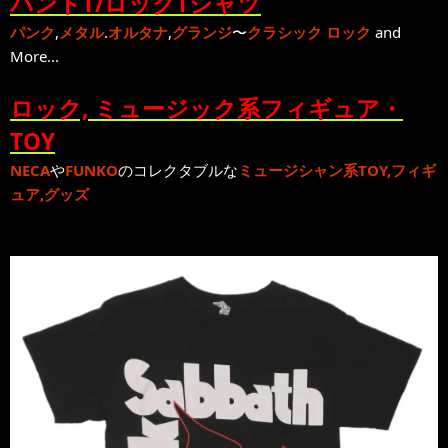
バンドT/ロックTシャツ
パンク
,
メタル
.
オルタナ
,
グランジ
〜
クラシック ロック
and
More...
ロック, ミュージック系フィギュア・
TOY
NECA
や
FUNKO
のコレクタブルな
ミュージシャン系TOY,フィギ
ュア,グッズ