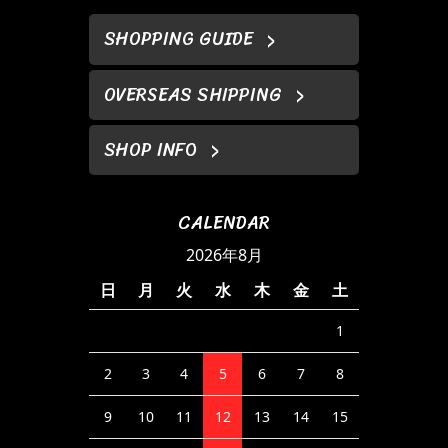
SHOPPING GUIDE
OVERSEAS SHIPPING
SHOP INFO
CALENDAR
2026年8月
日
月
火
水
木
金
土
1
2
3
4
5
6
7
8
9
10
11
12
13
14
15