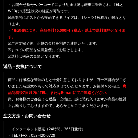
・お問合せ番号+バーコードにより配達状況は厳重に管理され、TELと
WEBにて配達状況の確認が可能です。
※基本的にポストから投函できるサイズは、Tシャツ1枚程度が限度とな
ります。
・
1配送先につき、商品合計15,000円（税込）以上で送料無料となりま
す。
※ご注文完了後、正規の金額を別途ご連絡いたします。
※すべての商品を佐川急便にてお届けします。
※送料は税込の金額となります。
返品・交換について
商品には厳格な管理のもと十分注意しておりますが、万一不都合がござ
いましたら誠意をもって対応させていただきます。お気付きの点は、
商
品到着後7日以内にTEL、またはE-mailにてご連絡ください。
尚、お客様のご都合よる返品・交換は、誠に恐れ入りますが商品の性質
上お断りしておりますので、あらかじめご了承くださいませ。
注文方法・お問い合わせ
・インターネット販売（24時間、365日受付）
・TEL / FAX：053-420-0728