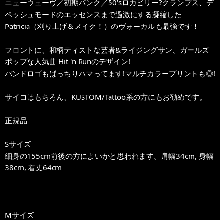
ニューウェーヴ／初期パンク／50'sロカビリー?クランプス、デ
ペッシュモードのエッセンスまで過激にする凝縮した
Patricia（刈り上げ＆メイク！）のヴォーカルも最強です！
フロントに、和柄ティストな芸者&ライジングサン、ガールズ
ポップな人気曲 Hit 'n Runのデザイン!
バンドロゴもばっちりハマってます!マルチカラープリントも◎!
サイコはもちろん、KUSTOM/Tattoo系の方にもお勧めです。
正規品
Sサイズ
細身の155cm前後の方によいかと思われます。肩幅34cm, 身幅
38cm, 着丈64cm
Mサイズ