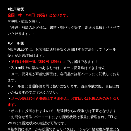
■佐川急便
全国一律 750円（税込）となります。
※沖縄・離島を除く。
（沖縄・離島のお客様は、書留・郵パック等で、別途お見積もりさせて
いただきます。）
■メール便
MUMBLESでは、お客様に送料を安くお届けする方法として『メール
便』がお選び頂けます。
・
送料は全国一律『250円（税込）』
でお届けできます！
・2.1cm以上の厚みのあるものは、メール便発送はできません。
・メール便発送が可能な商品は、各商品の詳細ページにて記載しており
ます。
※メール便は普通郵便と同じ扱いになります。紛失事故の際、責任は負
いかねますのでご了承ください。
・
メール便は代引き発送はできません。お支払いはお振込みのみとなり
ます。
・ポストに投函されますので、配達員からの受取りは不要となります。
・お問合せ番号+バーコードにより配達状況は厳重に管理され、TELと
WEBにて配達状況の確認が可能です。
※基本的にポストから投函できるサイズは、Tシャツ1枚程度が限度とな