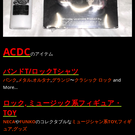
ACDC
のアイテム
バンドT/ロックTシャツ
パンク
,
メタル
.
オルタナ
,
グランジ
〜
クラシック ロック
and
More...
ロック, ミュージック系フィギュア・
TOY
NECA
や
FUNKO
のコレクタブルな
ミュージシャン系TOY,フィギ
ュア,グッズ