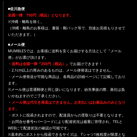
■佐川急便
全国一律 750円（税込）となります。
※沖縄・離島を除く。
（沖縄・離島のお客様は、書留・郵パック等で、別途お見積もりさせて
いただきます。）
■メール便
MUMBLESでは、お客様に送料を安くお届けする方法として『メール
便』がお選び頂けます。
・
送料は全国一律『250円（税込）』
でお届けできます！
・2.1cm以上の厚みのあるものは、メール便発送はできません。
・メール便発送が可能な商品は、各商品の詳細ページにて記載しており
ます。
※メール便は普通郵便と同じ扱いになります。紛失事故の際、責任は負
いかねますのでご了承ください。
・
メール便は代引き発送はできません。お支払いはお振込みのみとなり
ます。
・ポストに投函されますので、配達員からの受取りは不要となります。
・お問合せ番号+バーコードにより配達状況は厳重に管理され、TELと
WEBにて配達状況の確認が可能です。
※基本的にポストから投函できるサイズは、Tシャツ1枚程度が限度とな