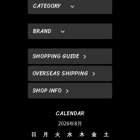
CATEGORY
BRAND
SHOPPING GUIDE
OVERSEAS SHIPPING
SHOP INFO
CALENDAR
2026年8月
日
月
火
水
木
金
土