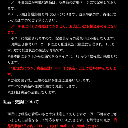
・メール便発送が可能な商品は、各商品の詳細ページにて記載しており
ます。
※メール便は普通郵便と同じ扱いになります。紛失事故の際、責任は負
いかねますのでご了承ください。
・
メール便は代引き発送はできません。お支払いはお振込みのみとなり
ます。
・ポストに投函されますので、配達員からの受取りは不要となります。
・お問合せ番号+バーコードにより配達状況は厳重に管理され、TELと
WEBにて配達状況の確認が可能です。
※基本的にポストから投函できるサイズは、Tシャツ1枚程度が限度とな
ります。
・
1配送先につき、商品合計15,000円（税込）以上で送料無料となりま
す。
※ご注文完了後、正規の金額を別途ご連絡いたします。
※すべての商品を佐川急便にてお届けします。
※送料は税込の金額となります。
返品・交換について
商品には厳格な管理のもと十分注意しておりますが、万一不都合がござ
いましたら誠意をもって対応させていただきます。お気付きの点は、
商
品到着後7日以内にTEL、またはE-mailにてご連絡ください。