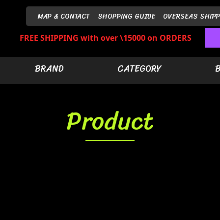
MAP & CONTACT
SHOPPING GUIDE
OVERSEAS SHIPP
FREE SHIPPING with over \15000 on ORDERS
BRAND
CATEGORY
Product