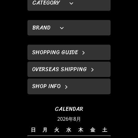
CATEGORY
BRAND
SHOPPING GUIDE
OVERSEAS SHIPPING
SHOP INFO
CALENDAR
2026年8月
日
月
火
水
木
金
土