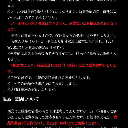
ます。
※メール便は普通郵便と同じ扱いになります。紛失事故の際、責任は負
いかねますのでご了承ください。
・
メール便は代引き発送はできません。お支払いはお振込みのみとなり
ます。
・ポストに投函されますので、配達員からの受取りは不要となります。
・お問合せ番号+バーコードにより配達状況は厳重に管理され、TELと
WEBにて配達状況の確認が可能です。
※基本的にポストから投函できるサイズは、Tシャツ1枚程度が限度とな
ります。
・
1配送先につき、商品合計15,000円（税込）以上で送料無料となりま
す。
※ご注文完了後、正規の金額を別途ご連絡いたします。
※すべての商品を佐川急便にてお届けします。
※送料は税込の金額となります。
返品・交換について
商品には厳格な管理のもと十分注意しておりますが、万一不都合がござ
いましたら誠意をもって対応させていただきます。お気付きの点は、
商
品到着後7日以内にTEL、またはE-mailにてご連絡ください。